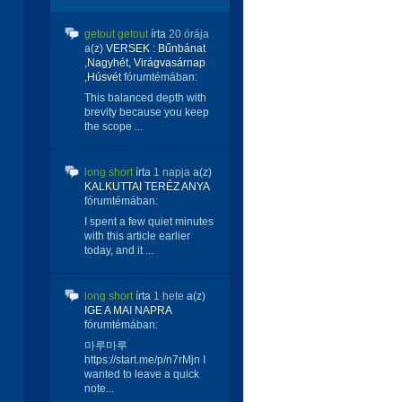
getout getout
írta
20 órája
a(z)
VERSEK : Bűnbánat
,Nagyhét, Virágvasárnap
,Húsvét
fórumtémában:
This balanced depth with
brevity because you keep
the scope ...
long short
írta
1 napja
a(z)
KALKUTTAI TERÉZ ANYA
fórumtémában:
I spent a few quiet minutes
with this article earlier
today, and it ...
long short
írta
1 hete
a(z)
IGE A MAI NAPRA
fórumtémában:
마루마루
https://start.me/p/n7rMjn I
wanted to leave a quick
note...