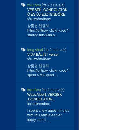
fxxu fxxu
írta
2 hete
a(z)
VERSEK ,GONDOLATOK
Ó ÉS ÚJ ESZTENDŐRE
fórumtémában:
상품권 현금화
https://giftpay. clickn.co.kr/ I
shared this with a...
long short
írta
2 hete
a(z)
VIDA BÁLINT versei
fórumtémában:
상품권 현금화
https://giftpay. clickn.co.kr/ I
spent a few quiet ...
fxxu fxxu
írta
2 hete
a(z)
Wass Albert: VERSEK
,GONDOLATOK...
fórumtémában:
I spent a few quiet minutes
with this article earlier
today, and it ...