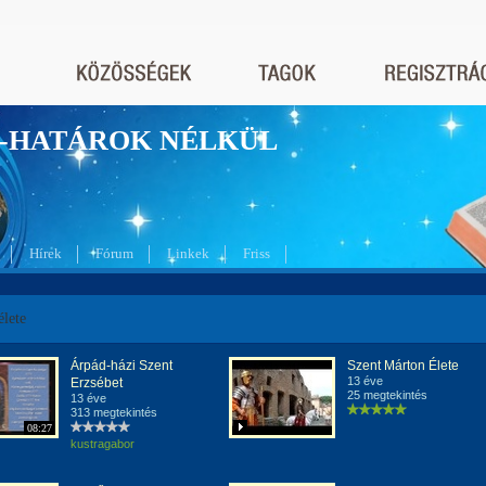
nyek-HATÁROK NÉLKÜL
Hírek
Fórum
Linkek
Friss
élete
Árpád-házi Szent
Szent Márton Élete
13 éve
Erzsébet
25 megtekintés
13 éve
313 megtekintés
08:27
kustragabor