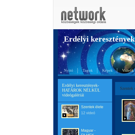
Erdélyi kereszté
Nyitó
Tagok
Képek
Videók
Erdélyi keresztények-
Szentek 
HATÁROK NÉLKÜL
videógalériái
Szentek élete
12 videó
Magyar -