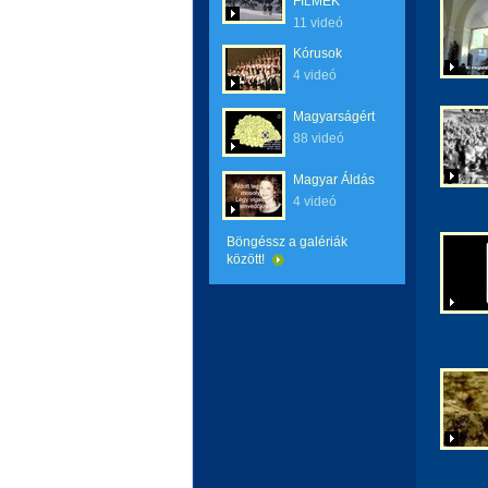
FILMEK
11 videó
Kórusok
4 videó
Magyarságért
88 videó
Magyar Áldás
4 videó
Böngéssz a galériák
között!