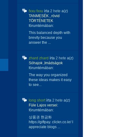
fxxu fxxu
írta
2 hete
a(z)
TANMESÉK , rövid
TÖRTÉNETEK
fórumtémában:
This balanced depth with
brevity because you
answer the ...
zhard zhard
írta
2 hete
a(z)
Sóhajok ,Imádságok
fórumtémában:
The way you organized
these ideas makes it easy
to see...
long short
írta
2 hete
a(z)
Füle Lajos versei:
fórumtémában:
상품권 현금화
https://giftpay. clickn.co.kr/ I
appreciate blogs ...