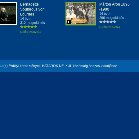
Bernadette
Márton Áron 1896
Soubirous von
-1980
14 éve
Lourdes
296 megtekintés
14 éve
312 megtekintés
radinezsuzsa
radinezsuzsa
 a(z) Erdélyi keresztények-HATÁROK NÉLKÜL közösség összes videójához