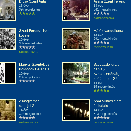
Dicső Szent Antal
Assisi Szent Ferenc
13 éve
13 éve
39 megtekintés
341 megtekintés
schranczerika
Szent Ferenc - Isten
Máté evangeliuma
13 éve
követe
291 megtekintés
13 éve
337 megtekintés
radinezsuzsa
radinezsuzsa
Magyar Szentek és
Szt László király
Boldogok Gelériája
napja,-
13 éve
Székesfehérvár,
23 megtekintés
2012.junius 27.
14 éve
15 megtekintés
A magyarság
Apor Vilmos élete
szentjei 2.
és halála
14 éve
14 éve
322 megtekintés
313 megtekintés
radinezsuzsa
radinezsuzsa