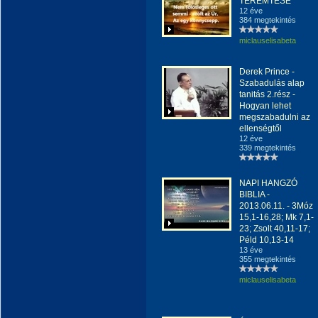
TEREMTÉSE
12 éve
384 megtekintés
miclauselisabeta
Derek Prince -
Szabadulás alap
tanitás 2.rész -
Hogyan lehet
megszabadulni az
ellenségtől
12 éve
339 megtekintés
NAPI HANGZÓ
BIBLIA -
2013.06.11. - 3Móz
15,1-16,28; Mk 7,1-
23; Zsolt 40,11-17;
Péld 10,13-14
13 éve
355 megtekintés
miclauselisabeta