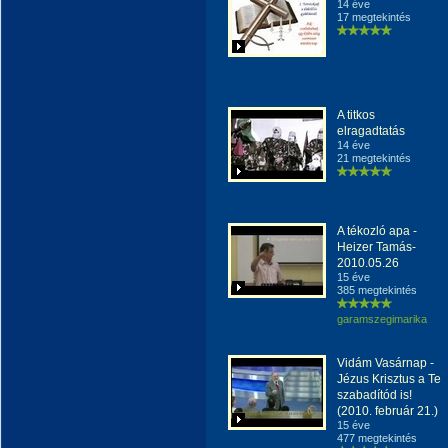
14 éve
17 megtekintés
A titkos
elragadtatás
14 éve
21 megtekintés
A tékozló apa -
Heizer Tamás-
2010.05.26
15 éve
385 megtekintés
garamszegimarika
Vidám Vasárnap -
Jézus Krisztus a Te
szabadítód is!
(2010. február 21.)
15 éve
477 megtekintés