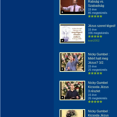
Rabság vs.
Szabadság
15 éve
85 megtekintés
Jézus szeret téged!
15 éve
336 megtekintés
ivan2002
Nicky Gumbel :
Miért halt meg
Jézus? 3/2.
15 éve
25 megtekintés
Nicky Gumbel
Kicsoda Jézus
3.részlet
15 éve
26 megtekintés
Nicky Gumbel :
Kicsoda Jézus