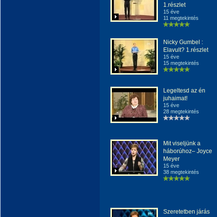
1.részlet
15 éve
11 megtekintés
Nicky Gumbel :
Elavult? 1.részlet
15 éve
15 megtekintés
Legeltesd az én
juhaimat!
15 éve
28 megtekintés
Mit viseljünk a
háborúhoz– Joyce
Meyer
15 éve
38 megtekintés
Szeretetben járás