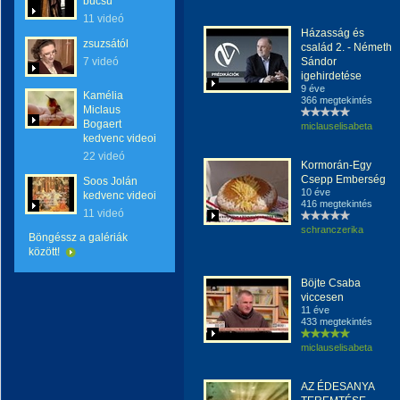
búcsú
11 videó
Házasság és
zsuzsától
család 2. - Németh
7 videó
Sándor
igehirdetése
9 éve
Kamélia
366 megtekintés
Miclaus
Bogaert
miclauselisabeta
kedvenc videoi
22 videó
Kormorán-Egy
Csepp Emberség
Soos Jolán
10 éve
kedvenc videoi
416 megtekintés
11 videó
schranczerika
Böngéssz a galériák
között!
Böjte Csaba
viccesen
11 éve
433 megtekintés
miclauselisabeta
AZ ÉDESANYA