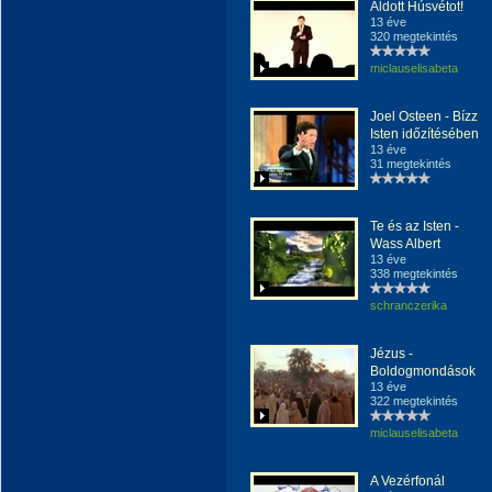
Áldott Húsvétot!
13 éve
320 megtekintés
miclauselisabeta
Joel Osteen - Bízz
Isten időzítésében
13 éve
31 megtekintés
Te és az Isten -
Wass Albert
13 éve
338 megtekintés
schranczerika
Jézus -
Boldogmondások
13 éve
322 megtekintés
miclauselisabeta
A Vezérfonál