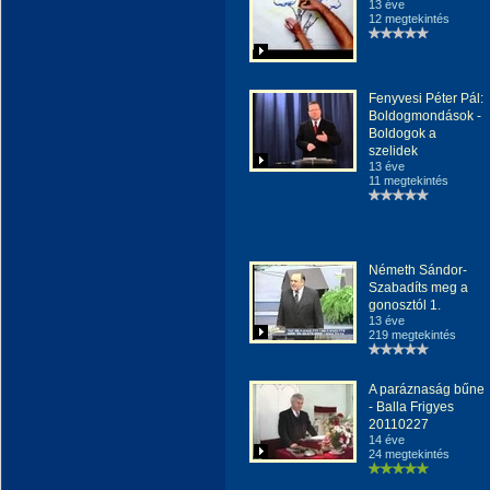
13 éve
12 megtekintés
Fenyvesi Péter Pál:
Boldogmondások -
Boldogok a
szelidek
13 éve
11 megtekintés
Németh Sándor-
Szabadíts meg a
gonosztól 1.
13 éve
219 megtekintés
A paráznaság bűne
- Balla Frigyes
20110227
14 éve
24 megtekintés