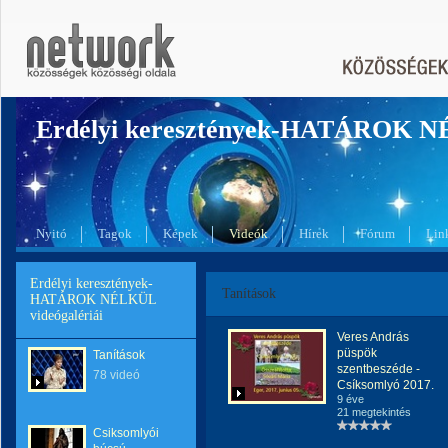
Erdélyi keresztények-HATÁROK 
Nyitó
Tagok
Képek
Videók
Hírek
Fórum
Lin
Erdélyi keresztények-
Tanítások
HATÁROK NÉLKÜL
videógalériái
Veres András
püspök
Tanítások
szentbeszéde -
78 videó
Csíksomlyó 2017.
9 éve
21 megtekintés
Csiksomlyói