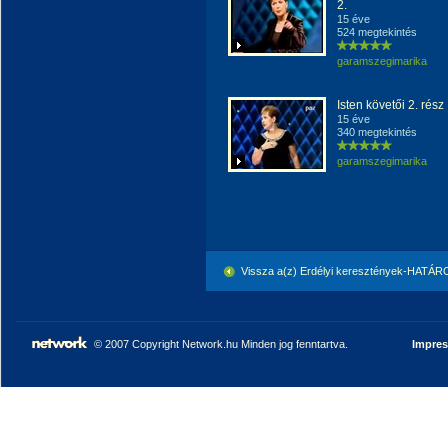
2.
15 éve
524 megtekintés
garamszegimarika
Isten követői 2. rész
15 éve
340 megtekintés
garamszegimarika
Vissza a(z) Erdélyi keresztények-HATÁ
© 2007 Copyright Network.hu Minden jog fenntartva.
Impre