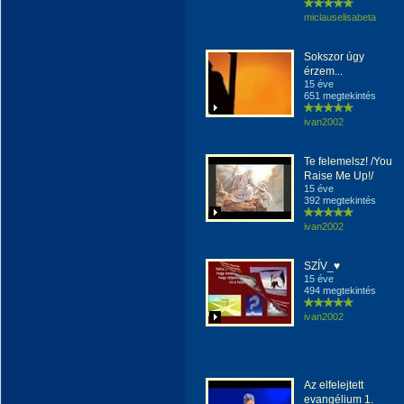
miclauselisabeta
Sokszor úgy
érzem...
15 éve
651 megtekintés
ivan2002
Te felemelsz! /You
Raise Me Up!/
15 éve
392 megtekintés
ivan2002
SZÍV_♥
15 éve
494 megtekintés
ivan2002
Az elfelejtett
evangélium 1.