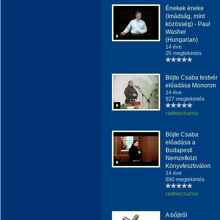
Énekek éneke
(Imádság, mint
közösség) - Paul
Washer
(Hungarian)
14 éve
25 megtekintés
Böjte Csaba testvér
előadása Monoron
14 éve
927 megtekintés
radinezsuzsa
Böjte Csaba
előadása a
Budapesti
Nemzetközi
Könyvfesztiválon
14 éve
690 megtekintés
radinezsuzsa
A bőjtről