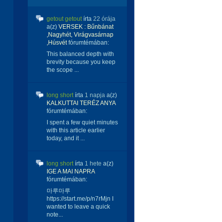
getout getout
írta
22 órája
a(z)
VERSEK : Bűnbánat
,Nagyhét, Virágvasárnap
,Húsvét
fórumtémában:
This balanced depth with
brevity because you keep
the scope ...
long short
írta
1 napja
a(z)
KALKUTTAI TERÉZ ANYA
fórumtémában:
I spent a few quiet minutes
with this article earlier
today, and it ...
long short
írta
1 hete
a(z)
IGE A MAI NAPRA
fórumtémában:
마루마루
https://start.me/p/n7rMjn I
wanted to leave a quick
note...