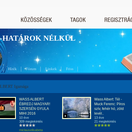
nyek-HATÁROK NÉLKÜL
Hírek
Fórum
Linkek
Friss
LBERT Igazsága
WASS ALBERT
Wass Albert: Tél -
ÉBREDJ MAGYAR!
Muck Ferenc: Píros
SZERSÉN GYULA
szív, fehér hó, zöld
MIHI 2016
levél..
10 éve
13 éve
309 megtekintés
21 megtekintés
miclauselisabeta