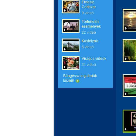
Ernesto
Cortazar
9 videó
Történelmi
események
22 videó
Kastélyok
6 videó
Virágos videok
31 videó
Böngéssz a galériák
között!