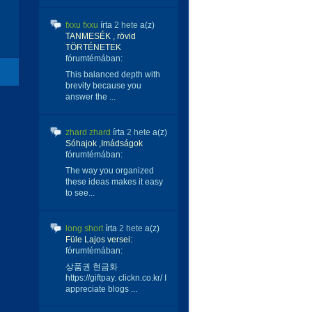
fxxu fxxu
írta
2 hete
a(z)
TANMESÉK , rövid
TÖRTÉNETEK
fórumtémában:
This balanced depth with
brevity because you
answer the ...
zhard zhard
írta
2 hete
a(z)
Sóhajok ,Imádságok
fórumtémában:
The way you organized
these ideas makes it easy
to see...
long short
írta
2 hete
a(z)
Füle Lajos versei:
fórumtémában:
상품권 현금화
https://giftpay. clickn.co.kr/ I
appreciate blogs ...