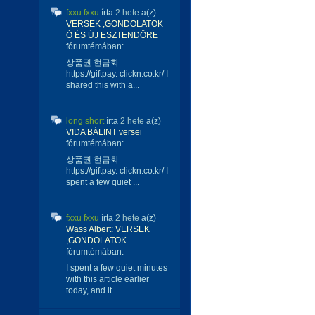
fxxu fxxu
írta
2 hete
a(z)
VERSEK ,GONDOLATOK
Ó ÉS ÚJ ESZTENDŐRE
fórumtémában:
상품권 현금화
https://giftpay. clickn.co.kr/ I
shared this with a...
long short
írta
2 hete
a(z)
VIDA BÁLINT versei
fórumtémában:
상품권 현금화
https://giftpay. clickn.co.kr/ I
spent a few quiet ...
fxxu fxxu
írta
2 hete
a(z)
Wass Albert: VERSEK
,GONDOLATOK...
fórumtémában:
I spent a few quiet minutes
with this article earlier
today, and it ...