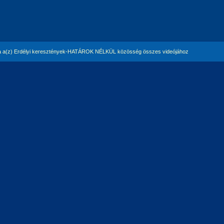
 a(z) Erdélyi keresztények-HATÁROK NÉLKÜL közösség összes videójához