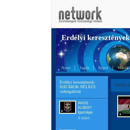
Erdélyi kereszté
Nyitó
Tagok
Képek
Videók
Erdélyi keresztények-
WASS A
HATÁROK NÉLKÜL
videógalériái
WASS
ALBERT
Igazsága
9 videó