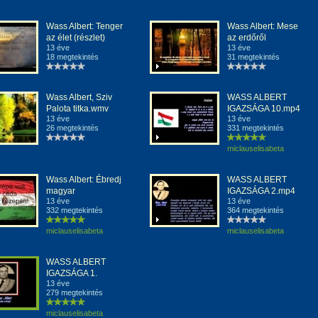
Wass Albert: Tenger
Wass Albert: Mese
az élet (részlet)
az erdőről
13 éve
13 éve
18 megtekintés
31 megtekintés
Wass Albert, Sziv
WASS ALBERT
Palota titka.wmv
IGAZSÁGA 10.mp4
13 éve
13 éve
26 megtekintés
331 megtekintés
miclauselisabeta
Wass Albert: Ébredj
WASS ALBERT
magyar
IGAZSÁGA 2.mp4
13 éve
13 éve
332 megtekintés
364 megtekintés
miclauselisabeta
miclauselisabeta
WASS ALBERT
IGAZSÁGA 1.
13 éve
279 megtekintés
miclauselisabeta