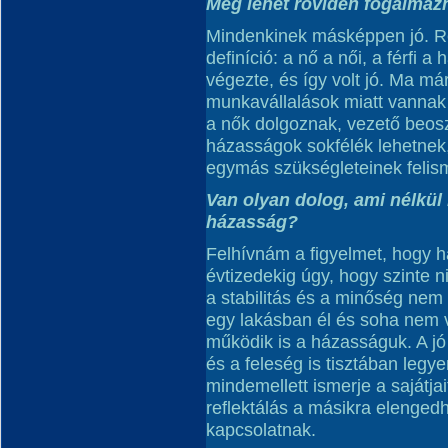
Meg lehet röviden fogalmazn
Mindenkinek másképpen jó. Ré
definíció: a nő a női, a férfi 
végezte, és így volt jó. Ma már
munkavállalások miatt vannak
a nők dolgoznak, vezető beosz
házasságok sokfélék lehetnek,
egymás szükségleteinek felis
Van olyan dolog, ami nélkül
házasság?
Felhívnám a figyelmet, hogy h
évtizedekig úgy, hogy szinte
a stabilitás és a minőség nem
egy lakásban él és soha nem vá
működik is a házasságuk. A jó 
és a feleség is tisztában legy
mindemellett ismerje a sajátjai
reflektálás a másikra elengedh
kapcsolatnak.