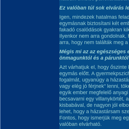
Ez valóban túl sok elvárás 
Igen, mindezek hatalmas felad
egymásnak biztosítani két emb
fakadó csalódások gyakran kik
Ilyenkor nem arra gondolnak, 
arra, hogy nem találták meg a
Mégis mi az az egészséges e
önmagunktól és a párunktól
Azt várhatjuk el, hogy őszinte
egymás előtt. A gyermekpszich
fogalmát, ugyanúgy a házastár
vagy elég jó férjnek" lenni, t
egyik ember megfelelő anyagi
becsavarni egy villanykörtét,
kisbabával, de nagyon jól elb
lehet, hogy a házastársam sze
Fontos, hogy ismerjük meg egy
valóban elvárható.