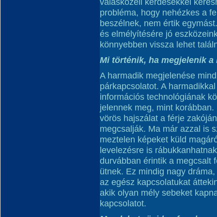
válásközeli kérdésekkel keres
probléma, hogy nehézkes a fe
beszélnek, nem értik egymást.
és elmélyítésére jó eszközein
könnyebben vissza lehet talá
Mi történik, ha megjelenik 
A harmadik megjelenése mind
párkapcsolatot. A harmadikka
információs technológiának k
jelennek meg, mint korábban. 
vörös hajszálat a férje zakóján
megcsalják. Ma már azzal is 
meztelen képeket küld magáról
levelezésre is rábukkanhatna
durvábban érintik a megcsalt 
ütnek. Ez mindig nagy dráma, 
az egész kapcsolatukat átteki
akik olyan mély sebeket kapna
kapcsolatot.