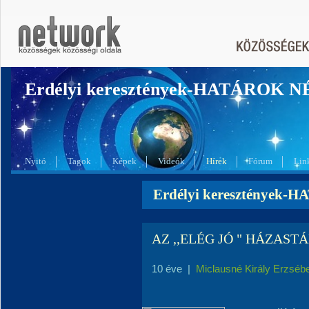
Erdélyi keresztények-HATÁROK 
Nyitó
Tagok
Képek
Videók
Hírek
Fórum
Lin
Erdélyi keresztények-
AZ ,,ELÉG JÓ " HÁZAST
10 éve
|
Miclausné Király Erzséb