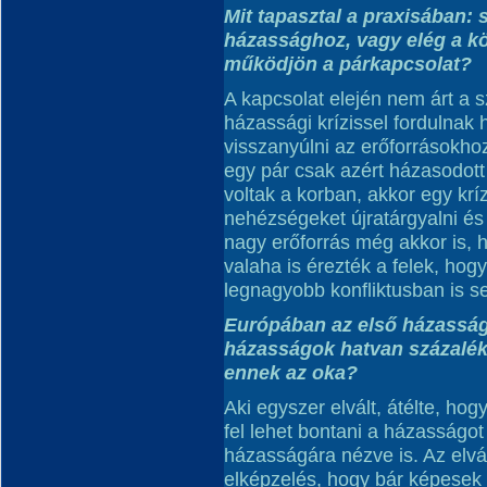
Mit tapasztal a praxisában:
házassághoz, vagy elég a kö
működjön a párkapcsolat?
A kapcsolat elején nem árt a s
házassági krízissel fordulnak
visszanyúlni az erőforrásokhoz
egy pár csak azért házasodot
voltak a korban, akkor egy kr
nehézségeket újratárgyalni és 
nagy erőforrás még akkor is, 
valaha is érezték a felek, hogy
legnagyobb konfliktusban is se
Európában az első házassá
házasságok hatvan százaléka
ennek az oka?
Aki egyszer elvált, átélte, hog
fel lehet bontani a házasságot
házasságára nézve is. Az elvá
elképzelés, hogy bár képesek 