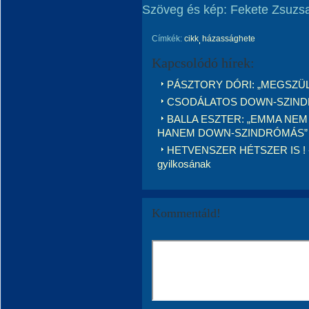
Szöveg és kép: Fekete Zsuzs
Címkék:
cikk
házassághete
Kapcsolódó hírek:
PÁSZTORY DÓRI: „MEGSZÜL
CSODÁLATOS DOWN-SZIN
BALLA ESZTER: „EMMA NEM
HANEM DOWN-SZINDRÓMÁS”
HETVENSZER HÉTSZER IS ! -Eg
gyilkosának
Kommentáld!