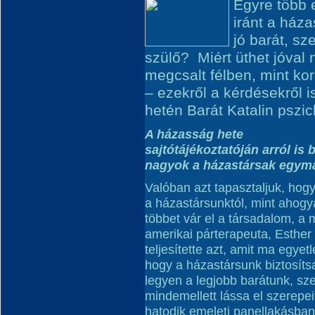
Egyre több 
iránt a háza
jó barát, sz
szülő? Miért üthet jóval
megcsalt félben, mint ko
– ezekről a kérdésekről 
hetén Barát Katalin pszic
A házasság hete
sajtótájékoztatóján arról is 
nagyok a házastársak egymás
Valóban azt tapasztaljuk, hogy
a házastársunktól, mint ahogy
többet vár el a társadalom, a
amerikai párterapeuta, Esther
teljesítette azt, amit ma egye
hogy a házastársunk biztosíts
legyen a legjobb barátunk, sze
mindemellett lássa el szerepe
hatodik emeleti panellakásban