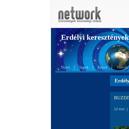
Erdélyi kereszté
Nyitó
Tagok
Képek
Videók
Erdél
BUZDI
10 éve
|