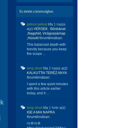
Ez történt a közösségben:
getout getout
írta
1 napja
a(z)
VERSEK : Bűnbánat
,Nagyhét, Virágvasárnap
,Húsvét
fórumtémában:
This balanced depth with
brevity because you keep
the scope ...
long short
írta
2 napja
a(z)
KALKUTTAI TERÉZ ANYA
fórumtémában:
I spent a few quiet minutes
with this article earlier
today, and it ...
ek
long short
írta
1 hete
a(z)
IGE A MAI NAPRA
i
fórumtémában:
마루마루