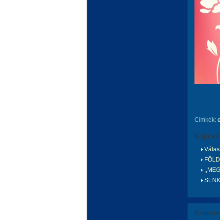
Címkék:
Kapcsol
Válas
FÖLD
,,MEG
SENK
Komment