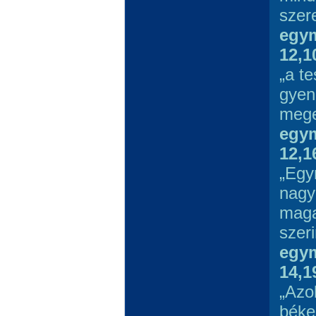
szer
egym
12,1
„a t
gyen
mege
egym
12,1
„Egy
nagy
maga
szeri
egym
14,1
„Azo
béke