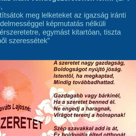
,
títsátok meg lelketeket az igazság iránti
delmességgel képmutatás nélküli
érszeretetre, egymást kitartóan, tiszta
ből szeressétek”