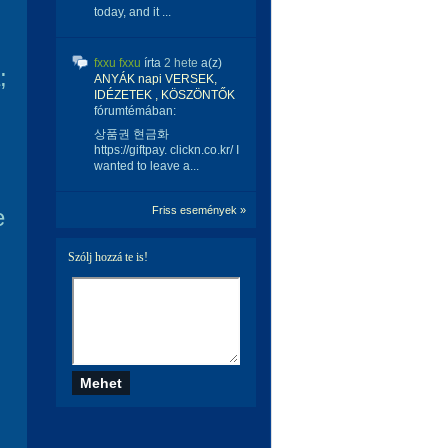
today, and it ...
fxxu fxxu
írta
2 hete
a(z)
;
ANYÁK napi VERSEK,
IDÉZETEK , KÖSZÖNTŐK
fórumtémában:
상품권 현금화
https://giftpay. clickn.co.kr/ I
wanted to leave a...
e
Friss események »
Szólj hozzá te is!