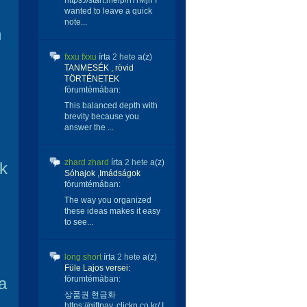
https://start.me/p/n7rMjn I
wanted to leave a quick
note...
m
fxxu fxxu
írta
2 hete
a(z)
TANMESÉK , rövid
TÖRTÉNETEK
fórumtémában:
This balanced depth with
brevity because you
answer the ...
zhard zhard
írta
2 hete
a(z)
k
Sóhajok ,Imádságok
fórumtémában:
The way you organized
these ideas makes it easy
to see...
long short
írta
2 hete
a(z)
Füle Lajos versei:
a
fórumtémában:
상품권 현금화
https://giftpay. clickn.co.kr/ I