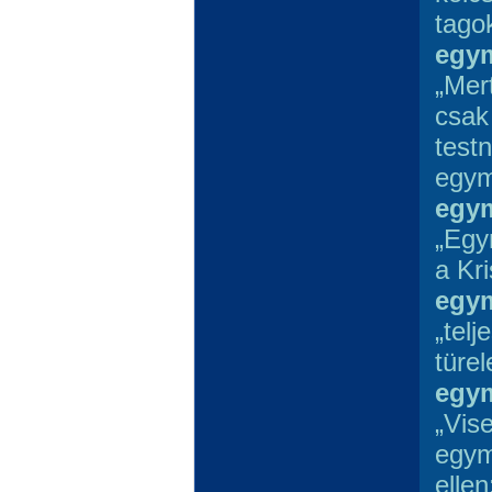
tago
egym
„Mer
csak
test
egym
egym
„Egy
a Kri
egym
„telj
türel
egym
„Vis
egym
elle