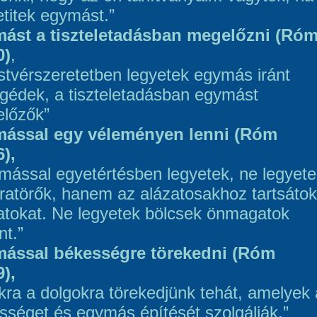
etitek egymást.”
ást a tiszteletadásban megelőzni (Ró
0)
,
estvérszeretetben legyetek egymás iránt
gédek, a tiszteletadásban egymást
lőzők”
ással egy véleményen lenni (Róm
6),
mással egyetértésben legyetek, ne legyete
ratörők, hanem az alázatosakhoz tartsátok
tokat. Ne legyetek bölcsek önmagatok
nt.”
ással békességre törekedni (Róm
9),
kra a dolgokra törekedjünk tehát, amelyek 
sséget és egymás építését szolgálják.”