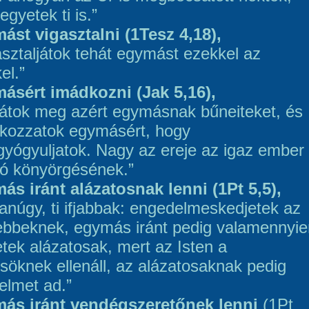
egyetek ti is.”
ást vigasztalni (1Tesz 4,18),
asztaljátok tehát egymást ezekkel az
el.”
ásért imádkozni (Jak 5,16),
ljátok meg azért egymásnak bűneiteket, és
kozzatok egymásért, hogy
yógyuljatok. Nagy az ereje az igaz ember
ó könyörgésének.”
ás iránt alázatosnak lenni (1Pt 5,5),
anúgy, ti ifjabbak: engedelmeskedjetek az
ebbeknek, egymás iránt pedig valamennyie
etek alázatosak, mert az Isten a
söknek ellenáll, az alázatosaknak pedig
elmet ad.”
ás iránt vendégszeretőnek lenni
(1Pt