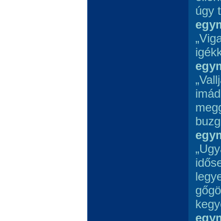
úgy t
egym
„Vig
igékk
egym
„Val
imád
megg
buzg
egym
„Ugy
idős
legy
gőgö
kegy
egym