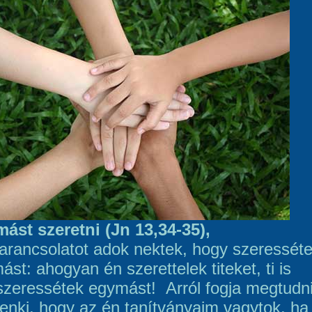
ást szeretni (Jn 13,34-35),
parancsolatot adok nektek, hogy szeressét
st: ahogyan én szerettelek titeket, ti is
szeressétek egymást! Arról fogja megtudn
enki, hogy az én tanítványaim vagytok, ha