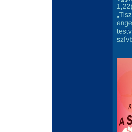
1,22)
„Tisz
enge
testv
szív