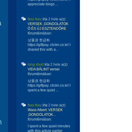
appreciate blogs ...
fxxu fxxu
írta
2 hete
a(z)
a
VERSEK ,GONDOLATOK
Ó ÉS ÚJ ESZTENDŐRE
fórumtémában:
상품권 현금화
https://giftpay. clickn.co.kr/ I
shared this with a...
long short
írta
2 hete
a(z)
VIDA BÁLINT versei
fórumtémában:
상품권 현금화
https://giftpay. clickn.co.kr/ I
spent a few quiet ...
fxxu fxxu
írta
2 hete
a(z)
Wass Albert: VERSEK
,GONDOLATOK...
fórumtémában:
m
I spent a few quiet minutes
with this article earlier