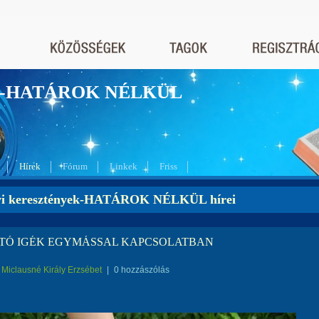
nyek-HATÁROK NÉLKÜL
Hírek
Fórum
Linkek
Friss
yi keresztények-HATÁROK NÉLKÜL hírei
TÓ IGÉK EGYMÁSSAL KAPCSOLATBAN
Miclausné Király Erzsébet
|
0 hozzászólás