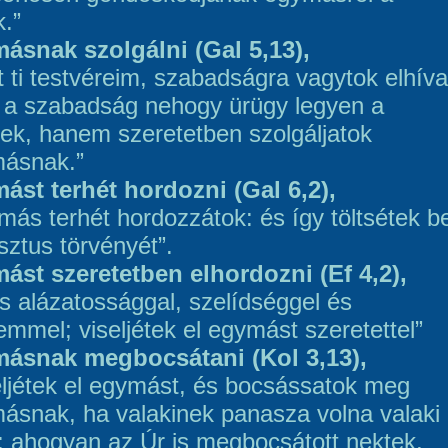
k.”
ásnak szolgálni (Gal 5,13),
t ti testvéreim, szabadságra vagytok elhíva
 a szabadság nehogy ürügy legyen a
nek, hanem szeretetben szolgáljatok
ásnak.”
ást terhét hordozni (Gal 6,2),
más terhét hordozzátok: és így töltsétek b
sztus törvényét”.
ást szeretetben elhordozni (Ef 4,2),
es alázatossággal, szelídséggel és
emmel; viseljétek el egymást szeretettel”
ásnak megbocsátani (Kol 3,13),
eljétek el egymást, és bocsássatok meg
ásnak, ha valakinek panasza volna valaki
n: ahogyan az Úr is megbocsátott nektek,