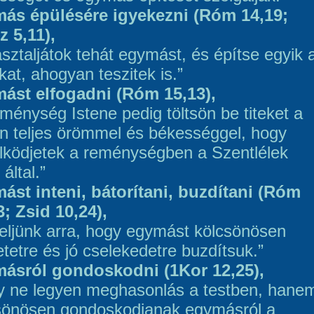
ás épülésére igyekezni (Róm 14,19;
z 5,11),
asztaljátok tehát egymást, és építse egyik 
kat, ahogyan teszitek is.”
ást elfogadni (Róm 15,13),
eménység Istene pedig töltsön be titeket a
en teljes örömmel és békességgel, hogy
lködjetek a reménységben a Szentlélek
 által.”
ást inteni, bátorítani, buzdítani (Róm
3; Zsid 10,24),
eljünk arra, hogy egymást kölcsönösen
etetre és jó cselekedetre buzdítsuk.”
ásról gondoskodni (1Kor 12,25),
y ne legyen meghasonlás a testben, hane
sönösen gondoskodjanak egymásról a