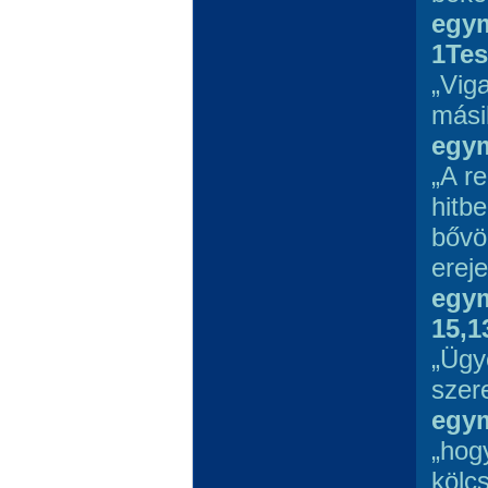
egym
1Tes
„Vig
mási
egym
„A r
hitb
bővö
ereje
egym
15,1
„Ügy
szer
egym
„hog
kölc