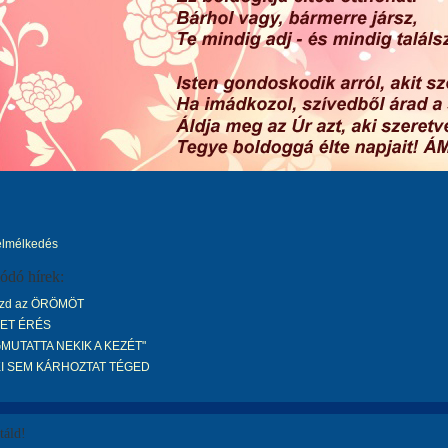
elmélkedés
ódó hírek:
zd az ÖRÖMÖT
ET ÉRÉS
MUTATTA NEKIK A KEZÉT"
I SEM KÁRHOZTAT TÉGED
áld!