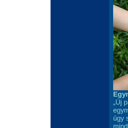
Egym
„Új 
egymá
úgy 
mind