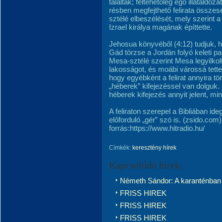
találták; feltehetőleg égő illatáldo
résben megfejthető felirata összesen
sztélé elbeszélését, mely szerint a 
Izrael királya magának építtette.
Jehosua könyvéből (4:12) tudjuk, h
Gád törzse a Jordán folyó keleti part
Mesa-sztélé szerint Mesa legyilkol
lakosságot, és moábi várossá tette 
hogy egyébként a felirat annyira tö
„héberek” kifejezéssel van dolguk. 
héberek kifejezés annyit jelent, mi
A feliraton szerepel a Bibliában i
előforduló „gér” szó is. (zsido.com)
forrás:https://www.hitradio.hu/
Címkék:
keresztény hírek
Kapcsolódó hírek:
Németh Sándor: A karanténban 
FRISS HIREK
FRISS HIREK
FRISS HIREK