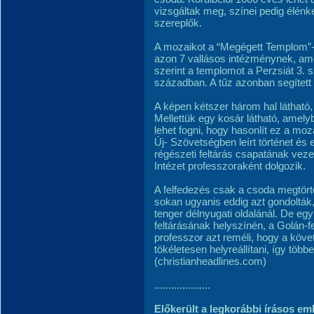
vizsgáltak meg, színei pedig élénk
szereplők.
A mozaikot a “Megégett Templom”-n
azon 7 vallásos intézménynek, ame
szerint a templomot a Perzsiát 3. sz
században. A tűz azonban segített 
A képen kétszer három hal látható, 
Mellettük egy kosár látható, amely
lehet fogni, hogy hasonlít ez a mo
Új- Szövetségben leírt történet és 
régészeti feltárás csapatának veze
Intézet professzoraként dolgozik.
A felfedezés csak a csoda megtört
sokan ugyanis eddig azt gondolták,
tenger délnyugati oldalánál. De egy
feltárásának helyszínén, a Golán-f
professzor azt reméli, hogy a köv
tökéletesen helyreállítani, így töb
(christianheadlines.com)
....................
Előkerült a legkorábbi írásos em