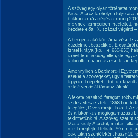
A szöveg egy olyan történetet mond 
Kirbet Ataruz lelőhelyen folyó ásatá
bukkantak rá a régészek még 2010-be
melynek nemrégiben megfejtett, moá
kezdete előtti IX. század végéről –
A henger alakú kőoltárba vésett s
küzdelmeit beszélik el. E csatáról a
Izrael királya (kb. i. e. 869-850) h
izraeli fennhatóság ellen, de legyőzt
különálló moábi írás első feltárt kép
Amennyiben a Baltimore-i Egyetem 
ezeket a szövegeket, úgy a felira
legyőzött népeket – többek között a
sztélé verzióját támasztják alá.
A fekete bazaltból faragott, több
széles Mesa-sztélét 1868-ban fedezt
település, Divon romjai között. A s
és a lakonikus megfogalmazású bib
tekinthetünk rá. A szöveg szerint a
Mesa király Átárotot, miután fellázad
most megfejtett feliratú, 50 cm ma
egy, talán szentélyként használt, 