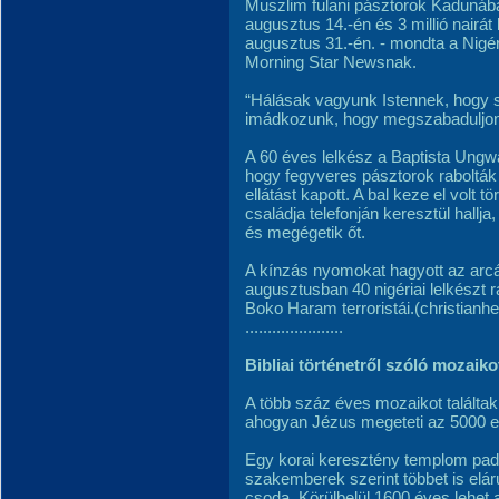
Muszlim fulani pásztorok Kadunába
augusztus 14.-én és 3 millió nairát
augusztus 31.-én. - mondta a Nigé
Morning Star Newsnak.
“Hálásak vagyunk Istennek, hogy 
imádkozunk, hogy megszabaduljon a
A 60 éves lelkész a Baptista Ungw
hogy fegyveres pásztorok raboltá
ellátást kapott. A bal keze el volt 
családja telefonján keresztül hallj
és megégetik őt.
A kínzás nyomokat hagyott az arc
augusztusban 40 nigériai lelkészt 
Boko Haram terroristái.(christianh
......................
Bibliai történetről szóló mozaikot
A több száz éves mozaikot találtak
ahogyan Jézus megeteti az 5000 em
Egy korai keresztény templom padl
szakemberek szerint többet is elárul
csoda. Körülbelül 1600 éves lehet 