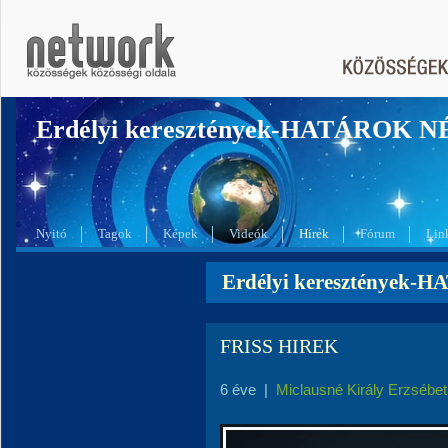
Erdélyi keresztények-HATÁROK 
Nyitó
Tagok
Képek
Videók
Hírek
Fórum
Lin
Erdélyi keresztények-
FRISS HIREK
6 éve
|
Miclausné Király Erzsébet