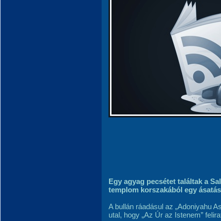
Egy agyag pecsétet találtak a Sal
templom korszakából egy ásatás 
A bullán ráadásul az „Adoniyahu Ash
utal, hogy „Az Úr az Istenem” felir