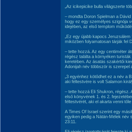
„Az icikepicike bulla világszerte tö
– mondta Doron Spielman a Dávid V
hogy ez egy személyes szignója vol
idejében, az első templom működés
„Ez egy újabb kapocs Jeruzsálem 
miközben folyamatosan tárják fel D
– tette hozzá. Az egy centiméter 
régész találta a környéken turistá
keretében. Az ásatás szakértői kie
Adonijah név többször is szerepel a
„3 egyénhez kötődhet ez a név a Bib
aki féltestvére is volt Salamon kirá
– tette hozzá Eli Shukron, régész. 
első könyvének 1. és 2. fejezeté
féltestvérét, aki el akarta venni tőle 
A Times Of Israel szerint egy másik
egyiken pedig a Nátán-Mélek név sz
23:11.
Eli régész izgatottságát fejezte ki 