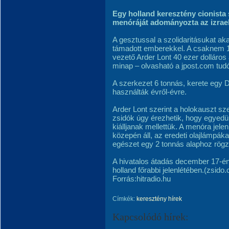
Egy holland keresztény cionist
menóráját adományozta az izrael
A gesztussal a szolidaritásukat aka
támadott emberekkel. A csaknem 
vezető Arder Lont 40 ezer dolláro
minap – olvasható a jpost.com tud
A szerkezet 6 tonnás, kerete egy D
használták évről-évre.
Arder Lont szerint a holokauszt s
zsidók úgy érezhetik, hogy egyedül
kiálljanak mellettük. A menóra jel
közepén áll, az eredeti olajlámpák
egészet egy 2 tonnás alaphoz rögzí
A hivatalos átadás december 17-én 
holland főrabbi jelenlétében.(zsid
Forrás:hitradio.hu
Címkék:
keresztény hírek
Kapcsolódó hírek: