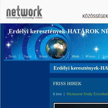
Erdélyi keresztények-HATÁROK 
Nyitó
Tagok
Képek
Videók
Hírek
Fórum
Lin
Erdélyi keresztények-
FRISS HIREK
6 éve
|
Miclausné Király Erzsébet