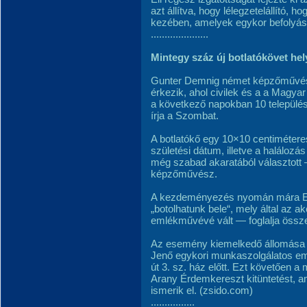
azt állítva, hogy lélegzetelállító, 
kezében, amelyek egykor befolyásol
.....................
Mintegy száz új botlatókövet he
Gunter Demnig német képzőművész
érkezik, ahol civilek és a a Magya
a következő napokban 10 település
írja a Szombat.
A botlatókő egy 10×10 centiméteres
születési dátum, illetve a halálozás
még szabad akaratából választott – 
képzőművész.
A kezdeményezés nyomán mára Euró
„botolhatunk bele“, mely által az ak
emlékművévé vált — foglalja össze
Az esemény kiemelkedő állomása l
Jenő egykori munkaszolgálatos eml
út 3. sz. ház előtt. Ezt követően 
Arany Érdemkereszt kitüntetést, a
ismerik el. (zsido.com)
................