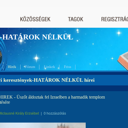
nyek-HATÁROK NÉLKÜL
Hírek
Fórum
Linkek
Friss
yi keresztények-HATÁROK NÉLKÜL hírei
IREK - Üszőt áldoztak fel Izraelben a harmadik templom
tésére
Miclausné Király Erzsébet
|
0 hozzászólás