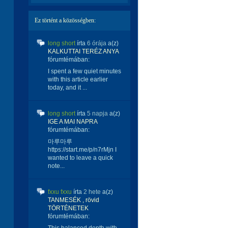
Ez történt a közösségben:
long short
írta
6 órája
a(z)
KALKUTTAI TERÉZ ANYA
fórumtémában:
I spent a few quiet minutes
with this article earlier
today, and it ...
long short
írta
5 napja
a(z)
IGE A MAI NAPRA
fórumtémában:
마루마루
https://start.me/p/n7rMjn I
wanted to leave a quick
note...
fxxu fxxu
írta
2 hete
a(z)
TANMESÉK , rövid
TÖRTÉNETEK
fórumtémában: