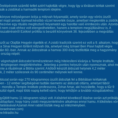
őrelépésnek számító tettet azért hajtották végre, hogy így a tórában leírtak szerint
tsák a zsidókat a harmadik templom idejére.
könyve mélységesen leírja a mitzvah folyamatát, amely során egy vörös üszőt
fel majd annak hamvait később vízzel keverték össze, amellyel megkenték a zsidók
hezvíve egy rituális megtisztuló folyamatot egy halottal való érintkezés után. Azon
t nem csak ehhez volt elengedhetetlen, hanem a templom megújításához is. A
isszatéréséről Ezékiel próféta is beszélt könyvének 36. fejezetében a megváltás
szőt az Olajfák Hegyén égették el. A zsidó tradíciók szerint ez volt a 9. alkalom, hog
t a Sínai Hegyen történt mitzvah óta, amelyet még Izmael Ben Piavi hajtott végre
után 60.-ban. Annak az áldozatnak a hamvai 300 évig tisztították meg a hagyomány
z ország népét.
végrehajtott áldozatot természetesen még hitelesíteni kívánja a Temple Institute,
z ténylegesen megtörténhetne. Jelenleg a pontos helyszín után nyomoznak, ahol 
nnie a rituálénak a Biblia szerint. A kőből készült áldozati helynek 4,2 méter
, 2 méter szélesnek és 90 centiméter mélynek kell lennie.
ldozat során egy 270 kilogrammos üszőt áldoztak fel a Bibliában leírtaknak
en - 12 ember segítségével tudták ráemelni az áldozati oltárra, amelyet fából
. - mondta a Temple Institute professzora, Zohar Amar, aki hozzátette, hogy a tűz 9
sztül égett, majd több napig kellett várni, hogy lehűljön a további vizsgálatokhoz.
yűjtött hamu 11 kilogramm súlyú volt. A kísérlet következő lépése során azt próbál
llapítani, hogy hány zsidó megszentelésére alkalmas ennyi hamu. A tökéletes vö
alálásával Azariah Ariel rabbit bízták meg az intézményben.
gisraelnews.com)
ww.hitradio.hu