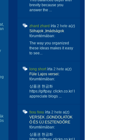
This balanced depth with
brevity because you
answer the ...
at,
zhard zhard
írta
2 hete
a(z)
ban
Sóhajok ,Imádságok
fórumtémában:
The way you organized
these ideas makes it easy
y
to see...
long short
írta
2 hete
a(z)
Füle Lajos versei:
meg
fórumtémában:
상품권 현금화
https://giftpay. clickn.co.kr/ I
appreciate blogs ...
fxxu fxxu
írta
2 hete
a(z)
ják
VERSEK ,GONDOLATOK
rös
Ó ÉS ÚJ ESZTENDŐRE
fórumtémában:
상품권 현금화
https://giftpay. clickn.co.kr/ I