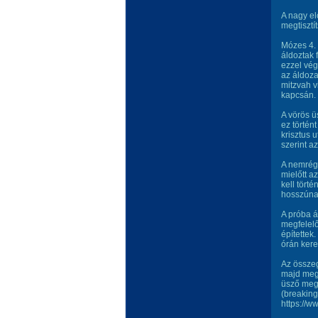
A nagy el
megtisztí
Mózes 4. 
áldoztak 
ezzel vég
az áldoza
mitzvah v
kapcsán.
A vörös ü
ez történ
krisztus 
szerint a
A nemrég 
mielőtt a
kell törté
hosszúnak
A próba á
megfelelő
építettek
órán kere
Az összeg
majd megá
üsző megt
(breakin
https://w