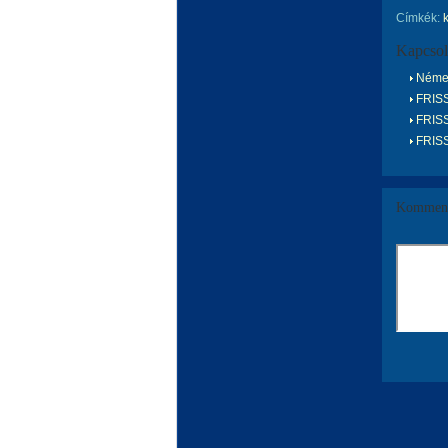
Címkék:
Kapcsol
Német
FRIS
FRIS
FRIS
Komment