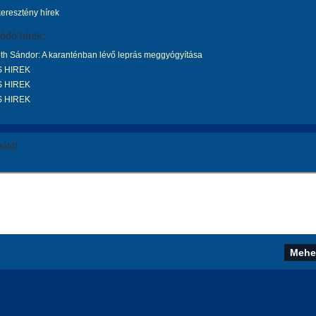
keresztény hírek
ódó hírek:
h Sándor: A karanténban lévő leprás meggyógyítása
S HIREK
S HIREK
S HIREK
áld!