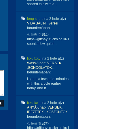
shared this with a...
long short
írta
2 hete
a(z)
VIDA BÁLINT versei
fórumtémában:
상품권 현금화
https://giftpay. clickn.co.kr/ I
spent a few quiet ...
fxxu fxxu
írta
2 hete
a(z)
Wass Albert: VERSEK
,GONDOLATOK...
fórumtémában:
I spent a few quiet minutes
with this article earlier
today, and it ...
fxxu fxxu
írta
2 hete
a(z)
ANYÁK napi VERSEK,
IDÉZETEK , KÖSZÖNTŐK
fórumtémában:
상품권 현금화
https://giftpay. clickn.co.kr/ I