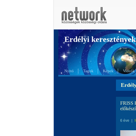
Erdélyi kereszté
Nyitó
Tagok
Képek
Videók
Erdél
FRISS H
előkészí
6 éve
|