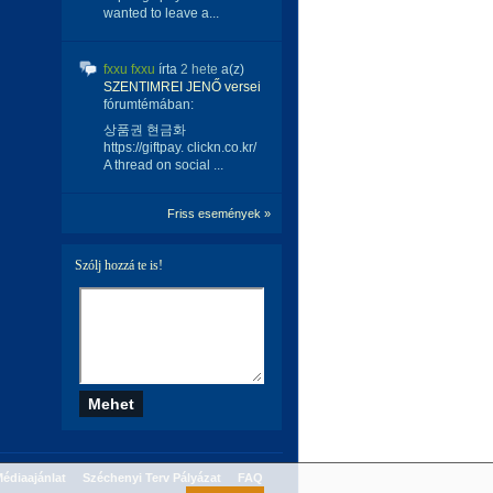
wanted to leave a...
fxxu fxxu
írta
2 hete
a(z)
SZENTIMREI JENŐ versei
fórumtémában:
상품권 현금화
https://giftpay. clickn.co.kr/
A thread on social ...
Friss események »
Szólj hozzá te is!
édiaajánlat
Széchenyi Terv Pályázat
FAQ