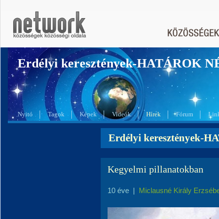
Erdélyi keresztények-HATÁROK 
Nyitó
Tagok
Képek
Videók
Hírek
Fórum
Lin
Erdélyi keresztények-
Kegyelmi pillanatokban
10 éve
|
Miclausné Király Erzséb