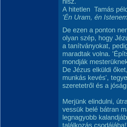
hisz.
A hitetlen Tamás példá
'Én Uram, én Istenem
De ezen a ponton ne
olyan szép, hogy Jézu
a tanítványokat, ped
maradtak volna. 'Épít
mondják mesterüknek
De Jézus elküldi őket,
munkás kevés', tegye
szeretetről és a jóság
Merjünk elindulni, útr
vessük belé bátran 
legnagyobb kalandjába
találkozás csodájába!