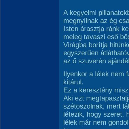
A kegyelmi pillanato
megnyílnak az ég csat
Isten árasztja ránk k
meleg tavaszi eső bős
Virágba borítja hitünk
egyszerűen átláthatóv
az ő szuverén ajándé
Ilyenkor a lélek nem 
kitárul.
Ez a keresztény miszti
Aki ezt megtapasztalj
szétoszolnak, mert lá
létezik, hogy szeret, 
lélek már nem gondol