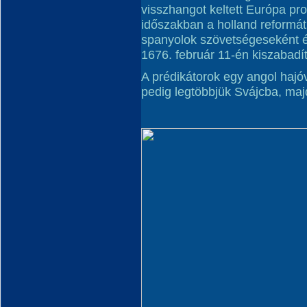
visszhangot keltett Európa pr
időszakban a holland reformát
spanyolok szövetségeseként é
1676. február 11-én kiszabadít
A prédikátorok egy angol hajó
pedig legtöbbjük Svájcba, majd