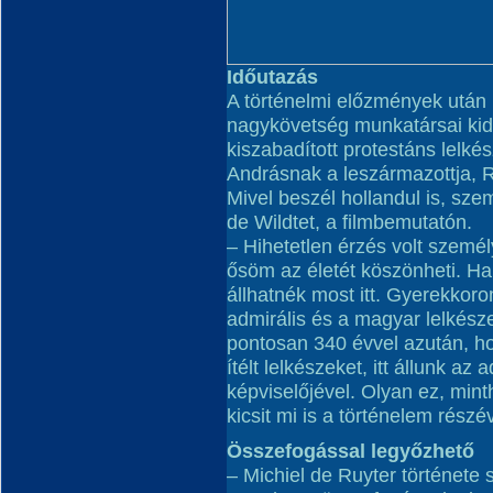
Időutazás
A történelmi előzmények után 
nagykövetség munkatársai kide
kiszabadított protestáns lelk
Andrásnak a leszármazottja, 
Mivel beszél hollandul is, sze
de Wildtet, a filmbemutatón.
– Hihetetlen érzés volt személ
ősöm az életét köszönheti. Ha
állhatnék most itt. Gyerekkoro
admirális és a magyar lelkésze
pontosan 340 évvel azután, ho
ítélt lelkészeket, itt állunk az
képviselőjével. Olyan ez, min
kicsit mi is a történelem rés
Összefogással legyőzhető
– Michiel de Ruyter története