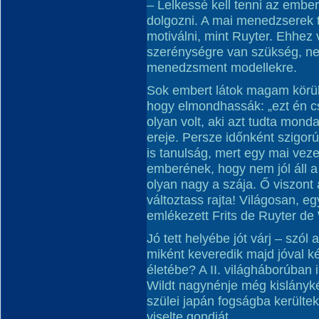
– Lelkessé kell tenni az emb
dolgozni. A mai menedzserek 
motiválni, mint Ruyter. Ehhez 
szerénységre van szükség, n
menedzsment modellekre.
Sok embert látok magam körül
hogy elmondhassák: „ezt én c
olyan volt, aki azt tudta mondan
ereje. Persze időnként szigorú
is tanulság, mert egy mai ve
emberének, hogy nem jól áll 
olyan nagy a szája. Ő viszont 
változtass rajta! Világosan, e
emlékezett Frits de Ruyter de 
Jó tett helyébe jót várj – szól
miként keveredik majd jóval 
életébe? A II. világháborúban 
Wildt nagynénje még kislányk
szülei japán fogságba kerültek
viselte gondját.