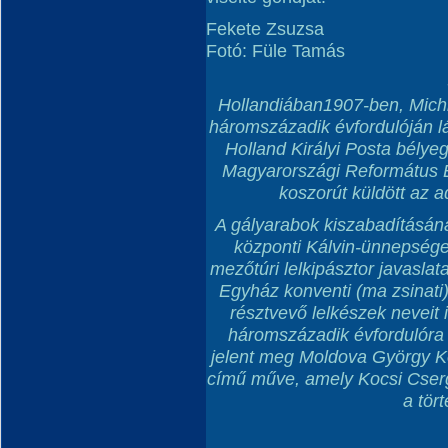
Fekete Zsuzsa
Fotó: Füle Tamás
Hollandiában1907-ben, Michi
háromszázadik évfordulóján l
Holland Királyi Posta bélyeg
Magyarországi Református E
koszorút küldött az a
A gályarabok kiszabadításána
központi Kálvin-ünnepsége
mezőtúri lelkipásztor javasla
Egyház konventi (ma zsinat
résztvevő lelkészek neveit 
háromszázadik évfordulóra 
jelent meg Moldova György Ko
című műve, amely Kocsi Csergő
a tör