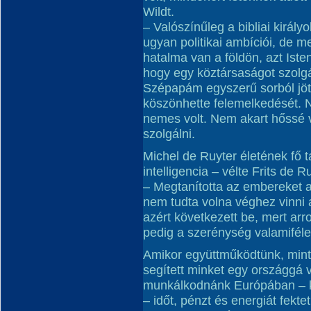
Wildt.
– Valószínűleg a bibliai király
ugyan politikai ambíciói, de m
hatalma van a földön, azt Isten
hogy egy köztársaságot szolgá
Szépapám egyszerű sorból jöt
köszönhette felemelkedését. 
nemes volt. Nem akart hőssé v
szolgálni.
Michel de Ruyter életének fő 
intelligencia – vélte Frits de Ru
– Megtanította az embereket 
nem tudta volna véghez vinni a
azért következett be, mert ar
pedig a szerénység valamiféle 
Amikor együttműködtünk, min
segített minket egy országgá 
munkálkodnánk Európában – k
– időt, pénzt és energiát fekt