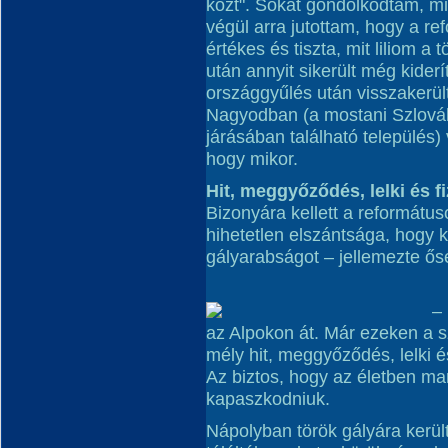
közt". Sokat gondolkodtam, mié
végül arra jutottam, hogy a re
értékes és tiszta, mit liliom 
után annyit sikerült még kider
országgyűlés után visszakerü
Nagyodban (a mostani Szlovákia
járásában található település)
hogy mikor.
Hit, meggyőződés, lelki és fi
Bizonyára kellett a reformátu
hihetetlen elszántsága, hogy 
gályarabságot – jellemezte ős
–
az Alpokon át. Már ezeken a 
mély hit, meggyőződés, lelki és
Az biztos, hogy az életben ma
kapaszkodniuk.
Nápolyban török gályára kerül