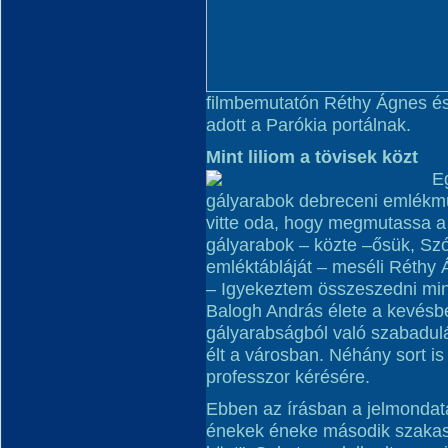
filmbemutatón Réthy Ágnes és F
adott a Parókia portálnak.
Mint liliom a tövisek közt
Eg
gályarabok debreceni emlékm
vitte oda, hogy megmutassa a 
gályarabok – közte –ősük, Sz
emléktábláját – meséli Réthy 
– Igyekeztem összeszedni mind
Balogh András élete a kevésbé
gályarabságból való szabadul
élt a városban. Néhány sort is ír
professzor kérésére.
Ebben az írásban a jelmondata 
énekek éneke második szakaszá