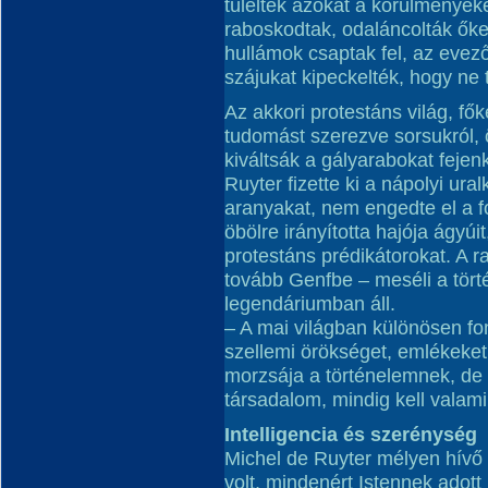
túlélték azokat a körülménye
raboskodtak, odaláncolták őke
hullámok csaptak fel, az evező
szájukat kipeckelték, hogy ne 
Az akkori protestáns világ, f
tudomást szerezve sorsukról, 
kiváltsák a gályarabokat fejen
Ruyter fizette ki a nápolyi ur
aranyakat, nem engedte el a fo
öbölre irányította hajója ágyúi
protestáns prédikátorokat. A r
tovább Genfbe – meséli a tört
legendáriumban áll.
– A mai világban különösen fo
szellemi örökséget, emlékeket
morzsája a történelemnek, de 
társadalom, mindig kell valami
Intelligencia és szerénység
Michel de Ruyter mélyen hívő
volt, mindenért Istennek adott