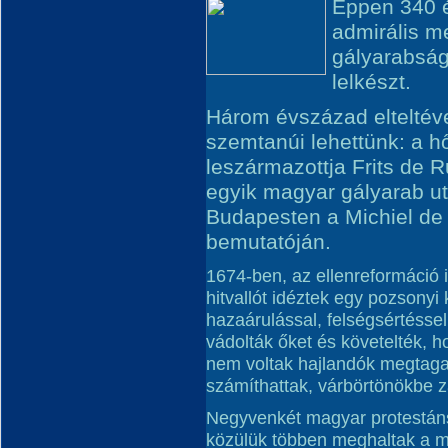
Éppen 340 é
admirális m
gályarabság
lelkészt.
Három évszázad elteltév
szemtanúi lehettünk: a h
leszármazottja Frits de R
egyik magyar gályarab ut
Budapesten a Michiel de 
bemutatóján.
1674-ben, az ellenreformáció 
hitvallót idéztek egy pozsonyi 
hazaárulással, felségsértéssel
vádolták őket és követelték, ho
nem voltak hajlandók megtagad
számíthattak, várbörtönökbe z
Negyvenkét magyar protestáns 
közülük többen meghaltak a m