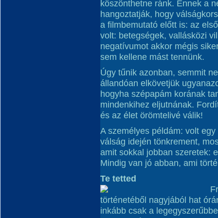
köszönthetne ránk. Ennek a né
hangoztatják, hogy válságko
a filmbemutató előtt is: az e
volt: betegségek, vallásközi v
negatívumot akkor mégis sikerü
sem kellene mást tennünk.
Úgy tűnik azonban, semmit ne
állandóan elkövetjük ugyanazo
hogyha szépapám korának tanu
mindenkihez eljutnának. Ford
és az élet örömtelivé válik!
A személyes példám: volt egy 
válság idején tönkrement, mos
amit sokkal jobban szeretek: 
Mindig van jó abban, ami törté
Te tetted
F
történetéből nagyjából hat órá
inkább csak a legegyszerűbbe