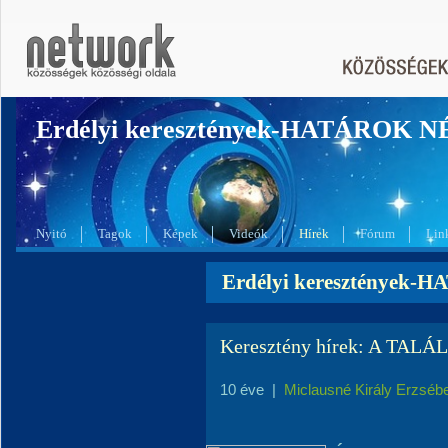
Erdélyi keresztények-HATÁROK 
Nyitó
Tagok
Képek
Videók
Hírek
Fórum
Lin
Erdélyi keresztények-
Keresztény hírek: A TAL
10 éve
|
Miclausné Király Erzséb