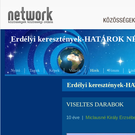
Erdélyi keresztények-HATÁROK 
Nyitó
Tagok
Képek
Videók
Hírek
Fórum
Lin
Erdélyi keresztények-
VISELTES DARABOK
10 éve
|
Miclausné Király Erzséb