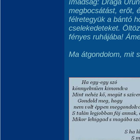
Imádság: Drága Urun
megbocsátást, erőt, 
félretegyük a bántó h
cselekedeteket. Öltöz
fényes ruhájába! Ám
Ma átgondolom, mit s