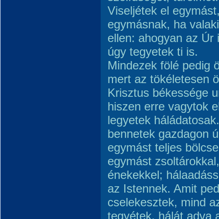
Viseljétek el egymás
egymásnak, ha valaki
ellen: ahogyan az Úr 
úgy tegyetek ti is.
Mindezek fölé pedig öl
mert az tökéletesen 
Krisztus békessége u
hiszen erre vagytok e
legyetek háládatosak.
bennetek gazdagon úg
egymást teljes bölcse
egymást zsoltárokkal, 
énekekkel; hálaadáss
az Istennek. Amit ped
cselekesztek, mind a
tegyétek, hálát adva 