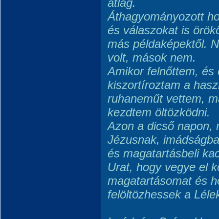
átlag.
Áthagyományozott hozz
és válaszokat is örökö
más példaképektől. N
volt, mások nem.
Amikor felnőttem, és 
kiszortíroztam a hasz
ruhaneműt vettem, ma
kezdtem öltözködni.
Azon a dicső napon, 
Jézusnak, imádságban
és magatartásbeli kac
Urat, hogy vegye el 
magatartásomat és h
felöltözhessek a Léle