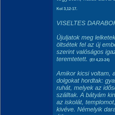
Kol 3,12-17.
VISELTES DARABO
Újuljatok meg lelket
öltsétek fel az új emb
szerint valóságos ig
teremtetett.
(Ef 4,23-24)
Amikor kicsi voltam, 
dolgokat hordtak: gya
ruhát, melyek az idős
szálltak. A bátyám kin
az iskolát, templomot
kivéve. Némelyik dara