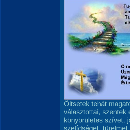
Öltsetek tehát magato
választottai, szentek 
könyörületes szívet, j
szelídséget, türelmet.