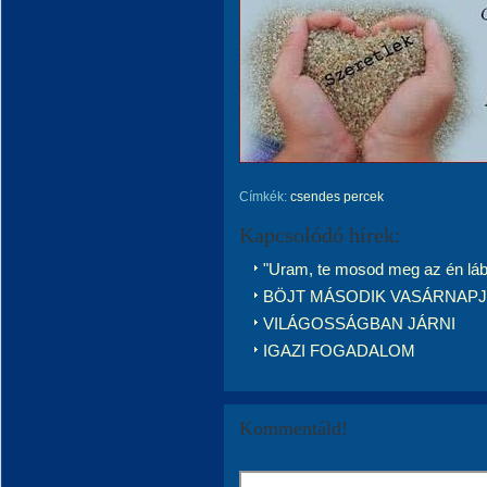
Címkék:
csendes percek
Kapcsolódó hírek:
"Uram, te mosod meg az én lá
BÖJT MÁSODIK VASÁRNAP
VILÁGOSSÁGBAN JÁRNI
IGAZI FOGADALOM
Kommentáld!