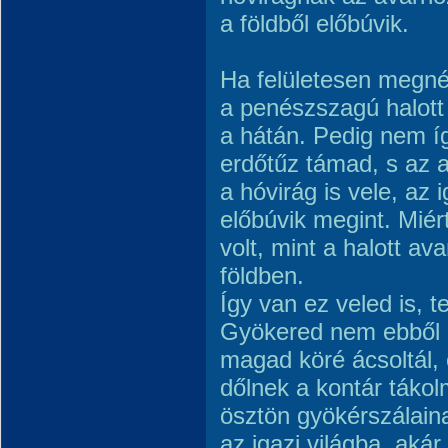
a földből előbúvik.
Ha felületesen megné
a penészszagú halott 
a hátán. Pedig nem íg
erdőtűz támad, s az a
a hóvirág is vele, az 
előbúvik megint. Mié
volt, mint a halott ava
földben.
Így van ez veled is, t
Gyökered nem ebből a
magad köré ácsoltál, 
dőlnek a kontár táko
ösztön gyökérszálai
az igazi világba, akár