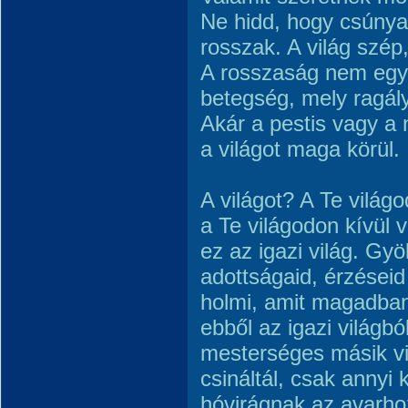
Ne hidd, hogy csúnya
rosszak. A világ szép
A rosszaság nem egyé
betegség, mely ragály
Akár a pestis vagy a 
a világot maga körül.
A világot? A Te világo
a Te világodon kívül 
ez az igazi világ. Gyö
adottságaid, érzéseid
holmi, amit magadban
ebből az igazi világbó
mesterséges másik v
csináltál, csak annyi 
hóvirágnak az avarhoz