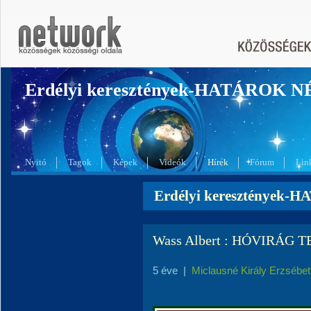
Erdélyi keresztények-HATÁROK 
Nyitó
Tagok
Képek
Videók
Hírek
Fórum
Lin
Erdélyi keresztények-
Wass Albert : HÓVIRÁG 
5 éve
|
Miclausné Király Erzsébet