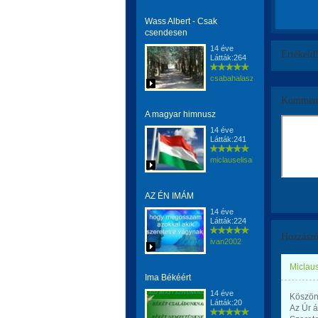
Wass Albert - Csak
csendesen
14 éve
Értékeld
Látták:264
csabahalasz
Komment
A magyar himnusz
14 éve
Látták:241
miclauselisabeta
AZ ÉN IMÁM
14 éve
Látták:224
Hozzászó
ivan2002
Miclaus
Ima Békéért
14 éve
Köszön
Látták:20
Az Úr á