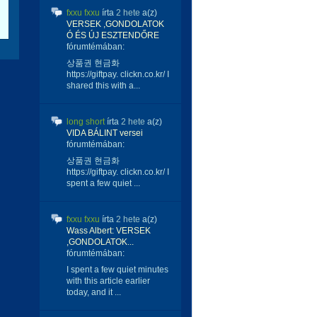
fxxu fxxu
írta
2 hete
a(z)
VERSEK ,GONDOLATOK
Ó ÉS ÚJ ESZTENDŐRE
fórumtémában:
상품권 현금화
https://giftpay. clickn.co.kr/ I
shared this with a...
long short
írta
2 hete
a(z)
VIDA BÁLINT versei
fórumtémában:
상품권 현금화
https://giftpay. clickn.co.kr/ I
spent a few quiet ...
fxxu fxxu
írta
2 hete
a(z)
Wass Albert: VERSEK
,GONDOLATOK...
fórumtémában:
I spent a few quiet minutes
with this article earlier
today, and it ...