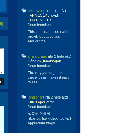
fxxu fxxu
írta
2 hete
a(z)
TANMESÉK , rövid
TÖRTÉNETEK
fórumtémában:
This balanced depth with
brevity because you
answer the ...
zhard zhard
írta
2 hete
a(z)
Sóhajok ,Imádságok
fórumtémában:
The way you organized
these ideas makes it easy
to see...
long short
írta
2 hete
a(z)
Füle Lajos versei:
fórumtémában:
상품권 현금화
https://giftpay. clickn.co.kr/ I
appreciate blogs ...