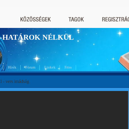
nyek-HATÁROK NÉLKÜL
Hírek
Fórum
Linkek
Friss
II - vers imádság