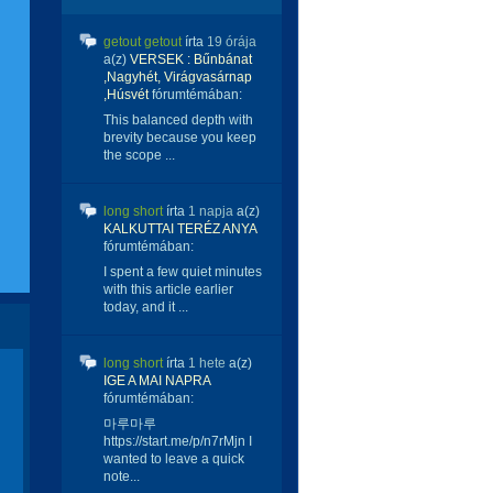
getout getout
írta
19 órája
a(z)
VERSEK : Bűnbánat
,Nagyhét, Virágvasárnap
,Húsvét
fórumtémában:
This balanced depth with
brevity because you keep
the scope ...
long short
írta
1 napja
a(z)
KALKUTTAI TERÉZ ANYA
fórumtémában:
I spent a few quiet minutes
with this article earlier
today, and it ...
long short
írta
1 hete
a(z)
IGE A MAI NAPRA
fórumtémában:
마루마루
https://start.me/p/n7rMjn I
wanted to leave a quick
note...