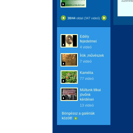
Szerete
38/44
oldal (347 videó)
Edély
fejedelmei
4 videó
Írók ,művészek
7 videó
Kamélia
77 videó
Múltunk titkai
jövőnk
kérdései
13 videó
Böngéssz a galériák
között!