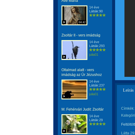
Ave Maria
14 éve
Látták:90
04:42
Zsoltár II - vers imádság
14 éve
Látták:293
julia01
Oltalmad alatt - vers
imádság az Úr Jézushoz
14 éve
Látták:237
Leírás
julia01
Címkék:
M. Fehérvári Judit: Zsoltár
Kategóri
14 éve
Látták:29
Feltöltöt
Látta 29