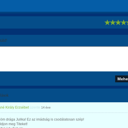
!
áld!
lások
né Király Erzsébet
üzente
14 éve
öm drága Julika! Ez az imádság is csodálatosan szép!
ldjon meg Titeket!