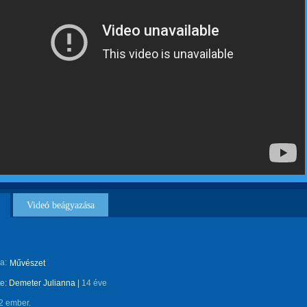
Videó beágyazása
a:
Művészet
te:
Demeter Julianna
|
14 éve
2 ember.