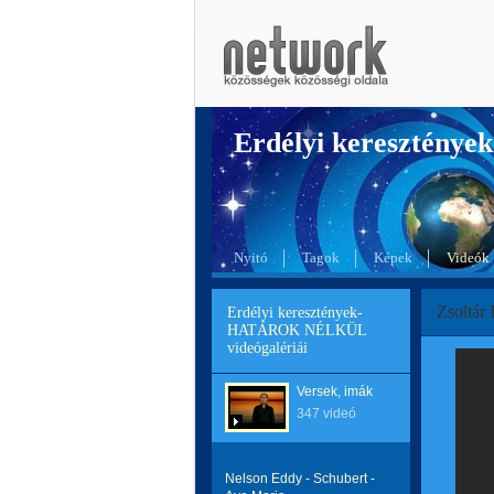
Erdélyi kereszté
Nyitó
Tagok
Képek
Videók
Zsoltár 
Erdélyi keresztények-
HATÁROK NÉLKÜL
videógalériái
Versek, imák
347 videó
Nelson Eddy - Schubert -