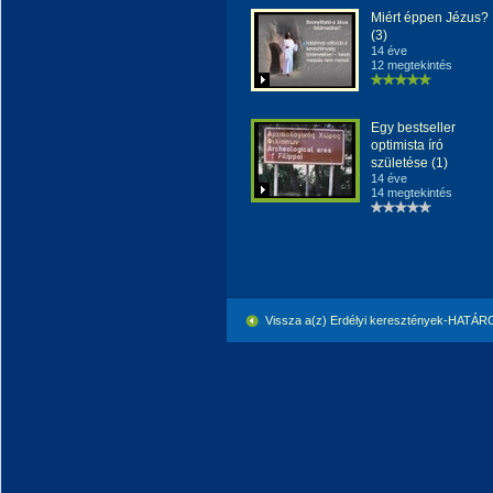
Miért éppen Jézus?
(3)
14 éve
12 megtekintés
Egy bestseller
optimista író
születése (1)
14 éve
14 megtekintés
Vissza a(z) Erdélyi keresztények-HATÁ