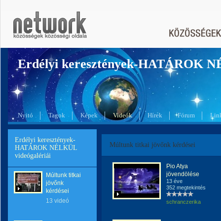
Erdélyi keresztények-HATÁROK 
Nyitó
Tagok
Képek
Videók
Hírek
Fórum
Lin
Erdélyi keresztények-
Múltunk titkai jövőnk kérdései
HATÁROK NÉLKÜL
videógalériái
Pio Atya
jövendölése
Múltunk titkai
13 éve
jövőnk
352 megtekintés
kérdései
13 videó
schranczerika