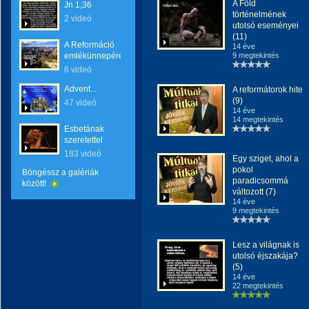
A Föld
Jn 1,36
történelmének
2 videó
utolsó eseményei
(11)
A Reformáció
14 éve
emlékünnepére
9 megtekintés
6 videó
Advent...
A reformátorok hite
(9)
47 videó
14 éve
14 megtekintés
Esbetának
szeretettel
183 videó
Egy sziget, ahol a
pokol
Böngéssz a galériák
paradicsommá
között!
változott (7)
14 éve
9 megtekintés
Lesz a világnak is
utolsó éjszakája?
(5)
14 éve
22 megtekintés