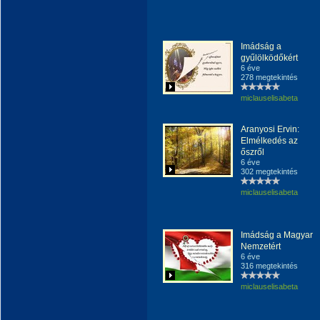
Imádság a
gyűlölködőkért
6 éve
278 megtekintés
miclauselisabeta
Aranyosi Ervin:
Elmélkedés az
őszről
6 éve
302 megtekintés
miclauselisabeta
Imádság a Magyar
Nemzetért
6 éve
316 megtekintés
miclauselisabeta