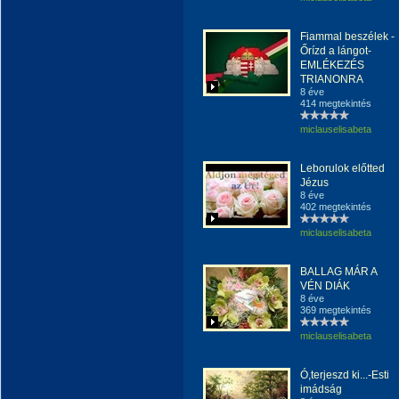
Fiammal beszélek -
Őrízd a lángot-
EMLÉKEZÉS
TRIANONRA
8 éve
414 megtekintés
miclauselisabeta
Leborulok előtted
Jézus
8 éve
402 megtekintés
miclauselisabeta
BALLAG MÁR A
VÉN DIÁK
8 éve
369 megtekintés
miclauselisabeta
Ó,terjeszd ki...-Esti
imádság