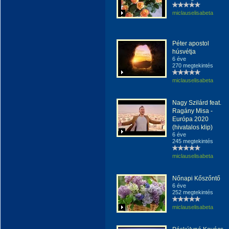
miclauselisabeta
Péter apostol
húsvétja
6 éve
270 megtekintés
miclauselisabeta
Nagy Szilárd feat.
Ragány Misa -
Európa 2020
(hivatalos klip)
6 éve
245 megtekintés
miclauselisabeta
Nőnapi Kőszőntő
6 éve
252 megtekintés
miclauselisabeta