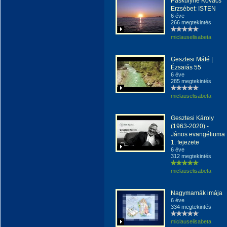
Páskúlyné Kovács
Erzsébet: ISTEN
6 éve
266 megtekintés
miclauselisabeta
Gesztesi Máté |
Ézsaiás 55
6 éve
285 megtekintés
miclauselisabeta
Gesztesi Károly
(1963-2020) -
János evangéliuma
1. fejezete
6 éve
312 megtekintés
miclauselisabeta
Nagymamák imája
6 éve
334 megtekintés
miclauselisabeta