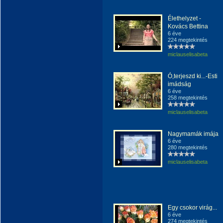
Élethelyzet -
Kovács Bettina
6 éve
224 megtekintés
miclauselisabeta
Ó,terjeszd ki...-Esti
imádság
6 éve
258 megtekintés
miclauselisabeta
Nagymamák imája
6 éve
280 megtekintés
miclauselisabeta
Egy csokor virág...
6 éve
274 megtekintés