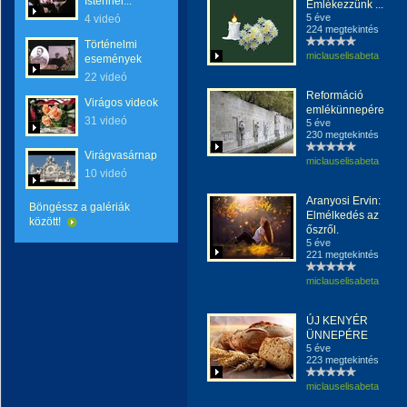
Istennel...
Emlékezzünk ...
5 éve
4 videó
224 megtekintés
Történelmi
miclauselisabeta
események
22 videó
Reformáció
Virágos videok
emlékünnepére
31 videó
5 éve
230 megtekintés
Virágvasárnap
miclauselisabeta
10 videó
Aranyosi Ervin:
Böngéssz a galériák
Elmélkedés az
között!
őszről.
5 éve
221 megtekintés
miclauselisabeta
ÚJ KENYÉR
ÜNNEPÉRE
5 éve
223 megtekintés
miclauselisabeta