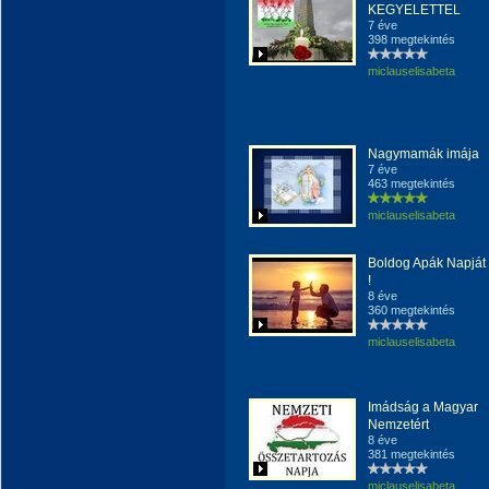
KEGYELETTEL
7 éve
398 megtekintés
miclauselisabeta
Nagymamák imája
7 éve
463 megtekintés
miclauselisabeta
Boldog Apák Napját
!
8 éve
360 megtekintés
miclauselisabeta
Imádság a Magyar
Nemzetért
8 éve
381 megtekintés
miclauselisabeta