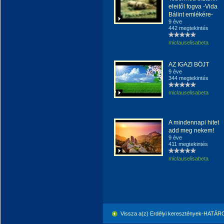
eleitől fogva -Vida
Bálint emlékére-
9 éve
442 megtekintés
miclauselisabeta
AZ IGAZI BÖJT
9 éve
344 megtekintés
miclauselisabeta
A mindennapi hitet
add meg nekem!
9 éve
411 megtekintés
miclauselisabeta
Vissza a(z) Erdélyi keresztények-HATÁ