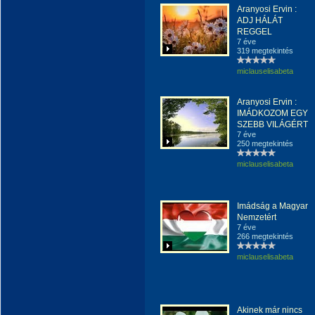
Aranyosi Ervin :
ADJ HÁLÁT
REGGEL
7 éve
319 megtekintés
miclauselisabeta
Aranyosi Ervin :
IMÁDKOZOM EGY
SZEBB VILÁGÉRT
7 éve
250 megtekintés
miclauselisabeta
Imádság a Magyar
Nemzetért
7 éve
266 megtekintés
miclauselisabeta
Akinek már nincs