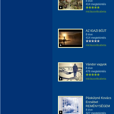
8 éve
414 megtekintés
miclauselisabeta
AZ IGAZI BÖJT
8 éve
414 megtekintés
miclauselisabeta
Vándor vagyok
8 éve
476 megtekintés
miclauselisabeta
Páskúlyné Kovács
Erzsébet :
REMÉNYSÉGEM
8 éve
327 megtekintés