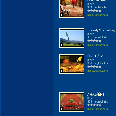
Ötven év felett...
8 éve
369 megtekintés
miclauselisabeta
Székely Szabadság
8 éve
341 megtekintés
miclauselisabeta
ŐSZI HÁLA
8 éve
386 megtekintés
miclauselisabeta
A HAZÁÉRT
8 éve
363 megtekintés
miclauselisabeta