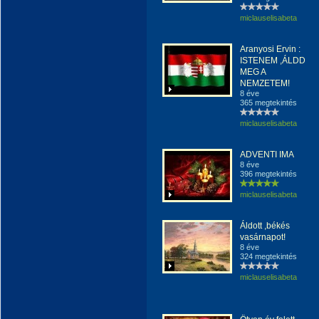
miclauselisabeta
Aranyosi Ervin :
ISTENEM ,ÁLDD
MEG A
NEMZETEM!
8 éve
365 megtekintés
miclauselisabeta
ADVENTI IMA
8 éve
396 megtekintés
miclauselisabeta
Áldott ,békés
vasárnapot!
8 éve
324 megtekintés
miclauselisabeta