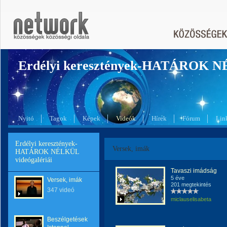
Erdélyi keresztények-HATÁROK 
Nyitó
Tagok
Képek
Videók
Hírek
Fórum
Lin
Erdélyi keresztények-
Versek, imák
HATÁROK NÉLKÜL
videógalériái
Tavaszi imádság
5 éve
Versek, imák
201 megtekintés
347 videó
miclauselisabeta
Beszélgetések