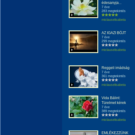
édesanyja...
7 éve
283 megtekintés
miclauselisabeta
AZ IGAZI BÖJT
7 éve
299 megtekintés
miclauselisabeta
Reggeli imádság
7 éve
361 megtekintés
miclauselisabeta
Vida Bálint:
Türelmet kérek
7 éve
389 megtekintés
miclauselisabeta
EMLÉKEZZÜNK