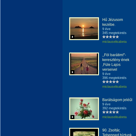
Hű Jézusom
kezébe.
9 éve
345 megtekintés
miclauselisabeta
,,Föl barátim!''-
keresztény ének
,Füle Lajos
verseivel
9 éve
396 megtekintés
miclauselisabeta
Barátságom jeléűl
9 éve
392 megtekintés
miclauselisabeta
90. Zsoltár,
Tebenned bíztunk