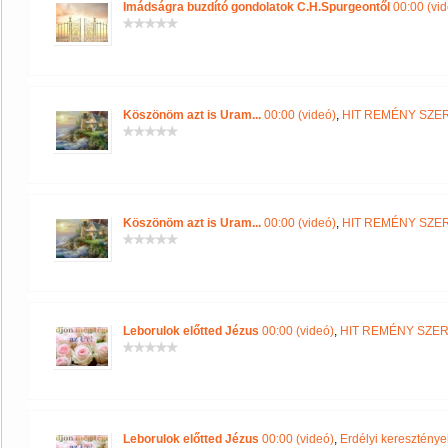
Imádságra buzdító gondolatok C.H.Spurgeontől
00:00 (vid
Köszönöm azt is Uram...
00:00 (videó)
,
HIT REMÉNY SZE
Köszönöm azt is Uram...
00:00 (videó)
,
HIT REMÉNY SZE
Leborulok előtted Jézus
00:00 (videó)
,
HIT REMÉNY SZE
Leborulok előtted Jézus
00:00 (videó)
,
Erdélyi kereszté