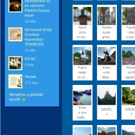
Nyíregyháza az
én városom -
Rádiné Zsuzsa
képei
10 kép
Nyirő
Széke
Tamá
Miclausné Király
Józs
lyudv
i Áro
Erzsébet
ef me...
arhel...
n eml.
képreirásai:
TANMESÉK
11 kép
Eni-tol
4 kép
Fazsi
Koloz
Pünk
ndely
svár,
sdi N
Versek
es ef...
Máty...
agybú.
173 kép
Böngéssz a galériák
között!
Erdel
ERDÉL
ERDÉ
y sze
Y
Y
kejfo...