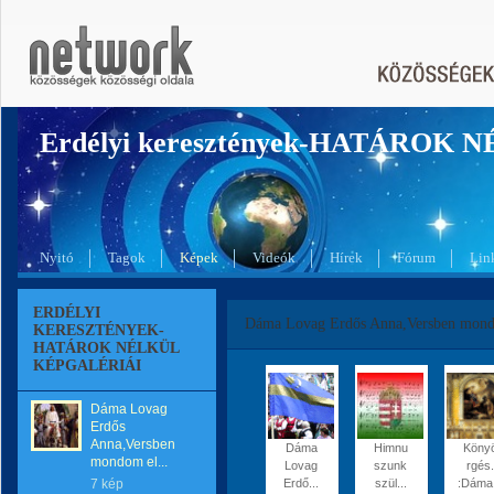
Erdélyi keresztények-HATÁROK 
Nyitó
Tagok
Képek
Videók
Hírek
Fórum
Lin
ERDÉLYI
Dáma Lovag Erdős Anna,Versben mondo
KERESZTÉNYEK-
HATÁROK NÉLKÜL
KÉPGALÉRIÁI
Dáma Lovag
Erdős
Anna,Versben
Dáma
Himnu
Köny
mondom el...
Lovag
szunk
rgés.
7 kép
Erdő...
szül...
:Dáma.