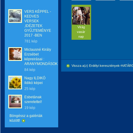
VERS KÉPPEL -
KEDVES
VERSEK
,IDÉZETEK
Virág
GYŰJTEMÉNYE
vasár
2017 -BEN
nap
781 kép
Miclausné Király
Erzsébet
képreirásai :
ARANYMONDÁSOK
Vissza a(z) Erdélyi keresztények-HATÁ
84 kép
Nagy ILDIKÓ
Ildikó képei
25 kép
Esbetának
szeretettel!
19 kép
Böngéssz a galériák
között!