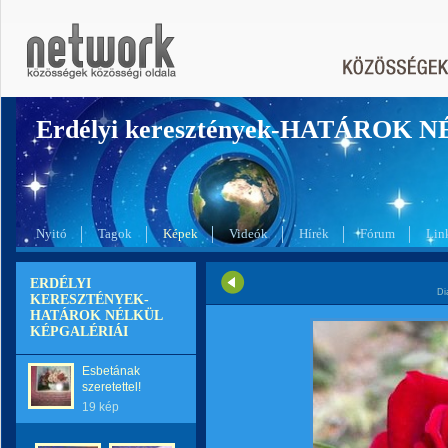
Erdélyi keresztények-HATÁROK 
Nyitó
Tagok
Képek
Videók
Hírek
Fórum
Lin
ERDÉLYI
Di
KERESZTÉNYEK-
HATÁROK NÉLKÜL
KÉPGALÉRIÁI
Esbetának
szeretettel!
19 kép