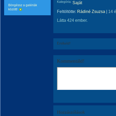
Kategória:
Saját
Böngéssz a galériák
között!
Feltöltötte:
Rádiné Zsuzsa
|
14 
Látta 424 ember.
Értékeld!
Kommentáld!
Hozzászólások