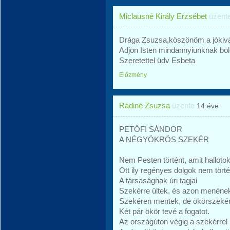
Miclausné Király Erzsébet
üzent
Drága Zsuzsa,köszönöm a jókivá
Adjon Isten mindannyiunknak bol
Szeretettel üdv Esbeta
Előzmény
Rádiné Zsuzsa
üzente
14 éve
PETŐFI SÁNDOR
A NÉGYÖKRÖS SZEKÉR
Nem Pesten történt, amit hallotok
Ott ily regényes dolgok nem tört
A társaságnak úri tagjai
Szekérre ültek, és azon menéne
Szekéren mentek, de ökörszeké
Két pár ökör tevé a fogatot.
Az országúton végig a szekérrel