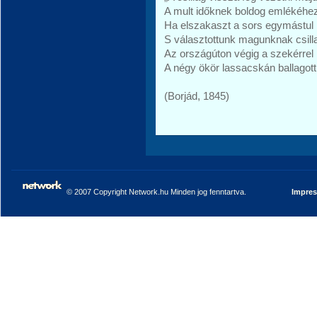
A mult időknek boldog emlékéhe
Ha elszakaszt a sors egymástul 
S választottunk magunknak csilla
Az országúton végig a szekérrel
A négy ökör lassacskán ballagott
(Borjád, 1845)
© 2007 Copyright Network.hu Minden jog fenntartva.
Impre