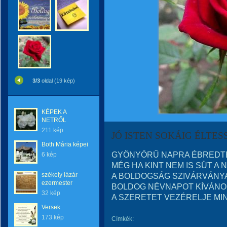
3/3
oldal (19 kép)
KÉPEK A
NETRŐL
211 kép
JÓ ISTEN SOKÁIG ÉLTES
Both Mária képei
GYÖNYÖRŰ NAPRA ÉBREDT
6 kép
MÉG HA KINT NEM IS SÜT A 
székely lázár
A BOLDOGSÁG SZIVÁRVÁNYA
ezermester
BOLDOG NÉVNAPOT KÍVÁNO
32 kép
A SZERETET VEZÉRELJE M
Versek
173 kép
Címkék: