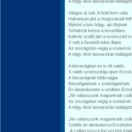
A négy ökör lassacskán ballagott
Világos éj volt. A hold fenn vala;
Halványan járt a megszakadt fel
Miként a bús hölgy, aki férjinek
Sírhalmát keresi a temetőben.
Kalmár szellő járt a szomszéd 
S vett a füvektől édes illatot.
Az országúton végig a szekérrel
A négy ökör lassacskán ballagott
A társaságban én is ott valék,
S valék szomszédja épen Erzsik
A társaságnak többi tagjai
Beszélgetének s énekelgetének.
Én ábrándoztam s szóltam Erzsi
„Ne válasszunk magunknak csill
Az országúton végig a szekérrel
A négy ökör lassacskán ballagott
„Ne válasszunk magunknak csill
Szólék én ábrándozva Erzsikéhe
„A csillag vissza fog vezetni maj