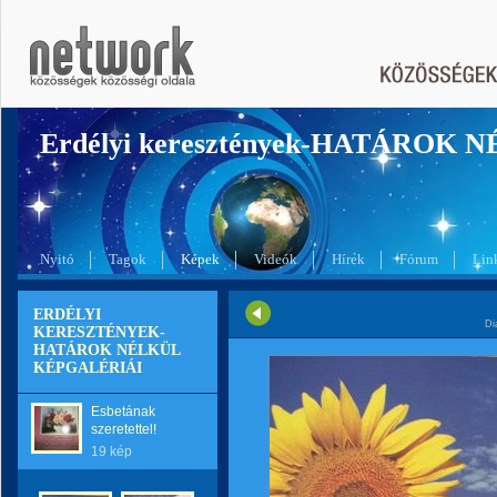
Erdélyi keresztények-HATÁROK 
Nyitó
Tagok
Képek
Videók
Hírek
Fórum
Lin
ERDÉLYI
Di
KERESZTÉNYEK-
HATÁROK NÉLKÜL
KÉPGALÉRIÁI
Esbetának
szeretettel!
19 kép