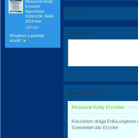
Miclausné Király
Erzsébet
képreírásai:
Értékeld!
SÓHAJOK ,IMÁK
2018-ban
188 kép
Kommentáld!
Böngéssz a galériák
között!
Hozzászólások
Miclausné Király Erzsébet
üzent
Köszönöm drága Erika,segitsen é
Szeretettel üdv Erzsike