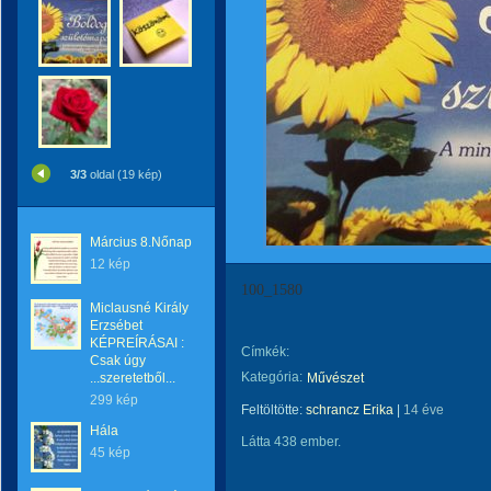
3/3
oldal (19 kép)
Március 8.Nőnap
12 kép
100_1580
Miclausné Király
Erzsébet
KÉPREÍRÁSAI :
Címkék:
Csak úgy
Kategória:
...szeretetből...
Művészet
299 kép
Feltöltötte:
schrancz Erika
|
14 éve
Hála
Látta 438 ember.
45 kép