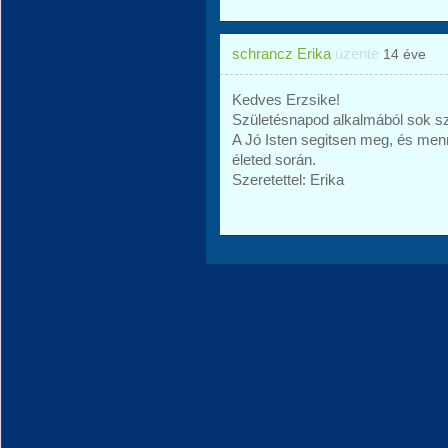
schrancz Erika
üzente
14 éve
Kedves Erzsike!
Születésnapod alkalmából sok sz
A Jó Isten segitsen meg, és me
életed során.
Szeretettel: Erika