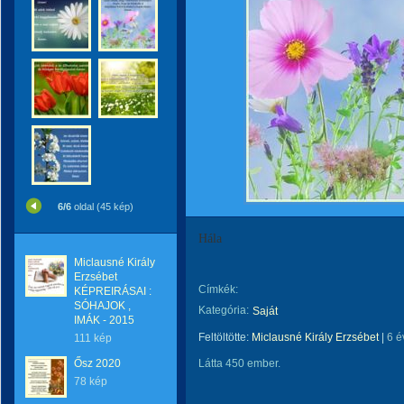
6/6
oldal (45 kép)
Hála
Miclausné Király
Erzsébet
Címkék:
KÉPREIRÁSAI :
SÓHAJOK ,
Kategória:
Saját
IMÁK - 2015
Feltöltötte:
Miclausné Király Erzsébet
|
6 é
111 kép
Ősz 2020
Látta 450 ember.
78 kép