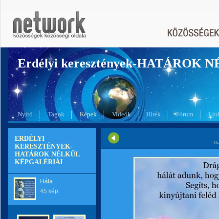
Erdélyi keresztények-HATÁROK 
Nyitó
Tagok
Képek
Videók
Hírek
Fórum
Lin
ERDÉLYI
Di
KERESZTÉNYEK-
HATÁROK NÉLKÜL
KÉPGALÉRIÁI
Hála
45 kép