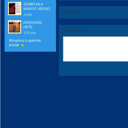
SZABÓ KILA
MARGIT VERSEI
Értékeld!
3 kép
HÁZASSÁG
HETE
Kommentáld!
105 kép
Böngéssz a galériák
között!