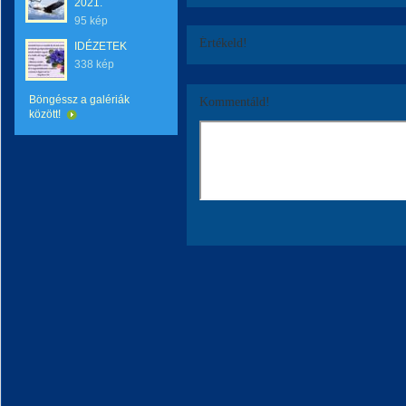
2021.
95 kép
Értékeld!
IDÉZETEK
338 kép
Böngéssz a galériák
Kommentáld!
között!