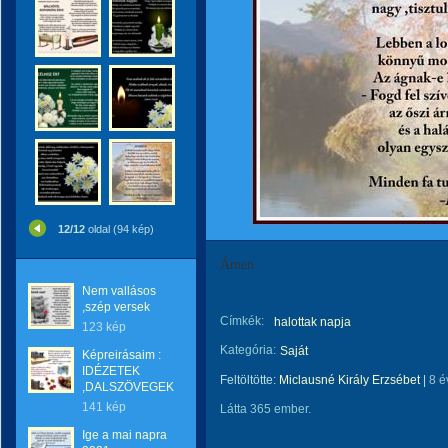
12/12
oldal (94 kép)
Ámen
Nem vallásos
,szép versek
Címkék:
halottak napja
123 kép
Kategória:
Saját
Képreirásaim :
IDÉZETEK
Feltöltötte:
Miclausné Király Erzsébet
|
8 é
,DALSZÖVEGEK
141 kép
Látta 365 ember.
Ige a mai napra