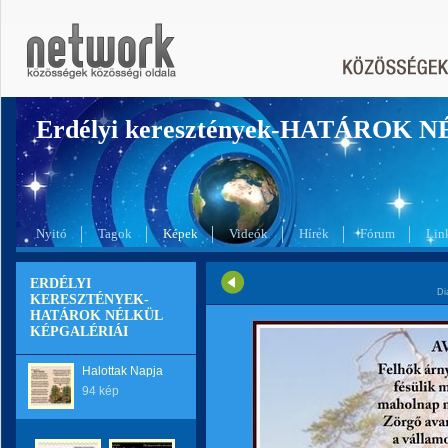
Erdélyi keresztények-HATÁROK 
Nyitó
Tagok
Képek
Videók
Hírek
Fórum
Lin
ERDÉLYI
Di
KERESZTÉNYEK-
HATÁROK NÉLKÜL
KÉPGALÉRIÁI
Halottak Napja
94 kép