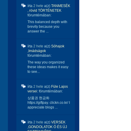
írta
2 hete
a(z)
TANMESÉK
, rövid TÖRTÉNETEK
fórumtémában:
This balanced depth with
brevity because you
answer the ...
írta
2 hete
a(z)
Sóhajok
,Imádságok
fórumtémában:
The way you organized
these ideas makes it easy
to see...
írta
2 hete
a(z)
Füle Lajos
versei:
fórumtémában:
상품권 현금화
https://giftpay. clickn.co.kr/ I
appreciate blogs ...
írta
2 hete
a(z)
VERSEK
,GONDOLATOK Ó ÉS ÚJ