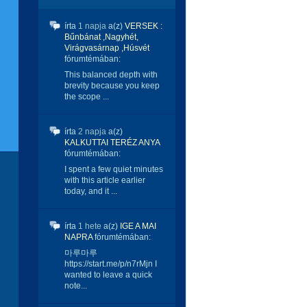
írta
1 napja
a(z)
VERSEK :
Bűnbánat ,Nagyhét,
Virágvasárnap ,Húsvét
fórumtémában:
This balanced depth with
brevity because you keep
the scope ...
írta
2 napja
a(z)
KALKUTTAI TERÉZ ANYA
fórumtémában:
I spent a few quiet minutes
with this article earlier
today, and it ...
írta
1 hete
a(z)
IGE A MAI
NAPRA
fórumtémában:
마루마루
https://start.me/p/n7rMjn I
wanted to leave a quick
note...