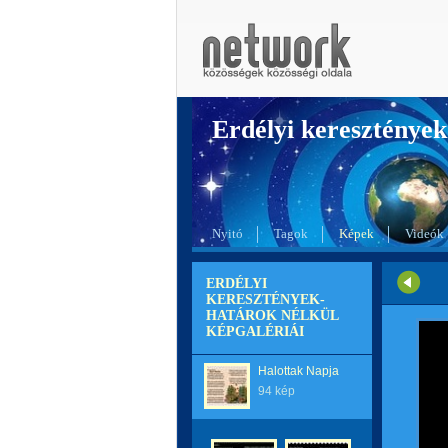
Erdélyi kereszté
Nyitó
Tagok
Képek
Videók
ERDÉLYI
KERESZTÉNYEK-
HATÁROK NÉLKÜL
KÉPGALÉRIÁI
Halottak Napja
94 kép