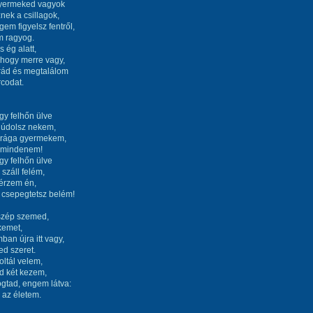
gyermeked vagyok
nek a csillagok,
em figyelsz fentről,
m ragyog.
s ég alatt,
 hogy merre vagy,
rád és megtalálom
codat.
egy felhőn ülve
dúdolsz nekem,
Drága gyermekem,
a mindenem!
egy felhőn ülve
száll felém,
érzem én,
 csepegtetsz belém!
szép szemed,
lkemet,
ban újra itt vagy,
ed szeret.
voltál velem,
d két kezem,
togtad, engem látva:
 az életem.