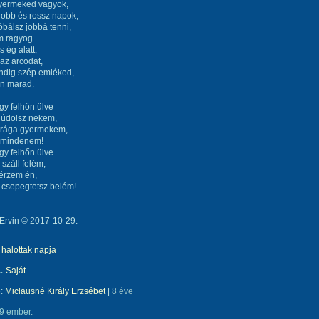
gyermeked vagyok,
jobb és rossz napok,
bálsz jobbá tenni,
m ragyog.
s ég alatt,
az arcodat,
ndig szép emléked,
n marad.
egy felhőn ülve
dúdolsz nekem,
Drága gyermekem,
a mindenem!
egy felhőn ülve
száll felém,
érzem én,
 csepegtetsz belém!
Ervin © 2017-10-29.
halottak napja
:
Saját
e:
Miclausné Király Erzsébet
|
8 éve
9 ember.