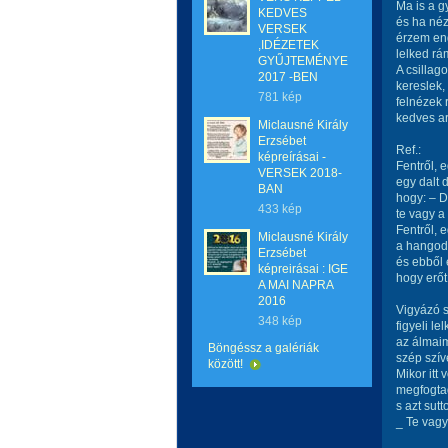
Ma is a 
KEDVES
és ha néz
VERSEK
érzem eng
,IDÉZETEK
lelked rá
GYŰJTEMÉNYE
A csillago
2017 -BEN
kereslek,
781 kép
felnézek 
kedves ar
Miclausné Király
Erzsébet
Ref.:
képreírásai -
Fentről, 
VERSEK 2018-
egy dalt 
BAN
hogy: – 
433 kép
te vagy 
Fentről, 
Miclausné Király
a hangod 
Erzsébet
és ebből 
képreirásai : IGE
hogy erőt
A MAI NAPRA
2016
Vigyázó 
348 kép
figyeli le
az álmaim
Böngéssz a galériák
szép szív
között!
Mikor itt 
megfogta
s azt sut
_ Te vagy