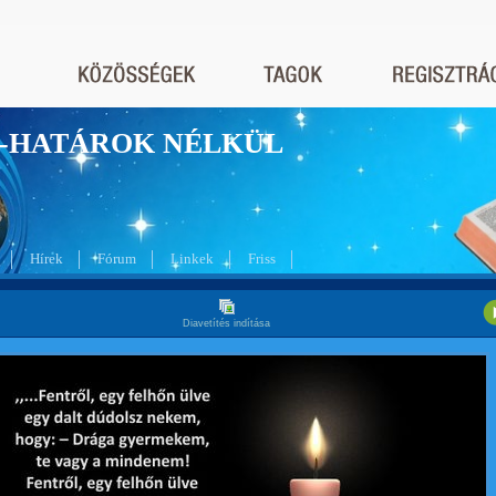
nyek-HATÁROK NÉLKÜL
Hírek
Fórum
Linkek
Friss
Diavetítés indítása