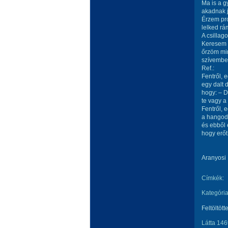
Ma is a 
akadnak 
Érzem pró
lelked rá
A csillago
Keresem 
őrzöm mi
szívembe
Ref.:
Fentről, 
egy dalt 
hogy: – 
te vagy 
Fentről, 
a hangod 
és ebből 
hogy erőt
Aranyosi 
Címkék:
Kategória
Feltöltött
Látta 146