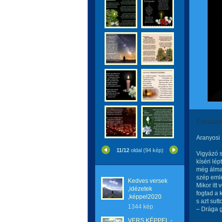
Édesanyá
Aranyosi 
11/12
oldal (94 kép)
Vigyázó 
kíséri lép
még álma
szép eml
Kedves versek
Mikor itt 
,idézetek
fogtad a 
,képpel2020
s azt sut
1344 kép
– Drága
VERS KÉPPEL -