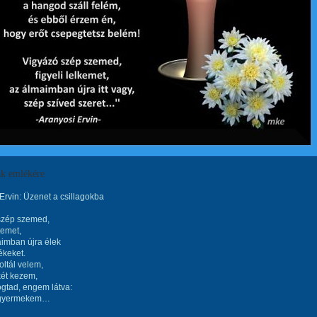
k emlékére
Ervin: Üzenet a csillagokba
szép szemed,
temet,
imban újra élek
ékeket.
voltál velem,
két kezem,
togtad, engem látva:
 gyermekem…