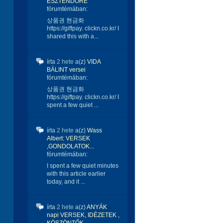
ESZTENDŐRE
fórumtémában:
상품권 현금화
https://giftpay. clickn.co.kr/ I
shared this with a...
írta
2 hete
a(z)
VIDA
BÁLINT versei
fórumtémában:
상품권 현금화
https://giftpay. clickn.co.kr/ I
spent a few quiet ...
írta
2 hete
a(z)
Wass
Albert: VERSEK
,GONDOLATOK...
fórumtémában:
I spent a few quiet minutes
with this article earlier
today, and it ...
írta
2 hete
a(z)
ANYÁK
napi VERSEK, IDÉZETEK ,