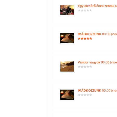
Egy dicsérő ének zendül 
IMÁDKOZZUNK
00:00 (vid
Vándor vagyok
00:00 (vide
IMÁDKOZZUNK
00:00 (vid