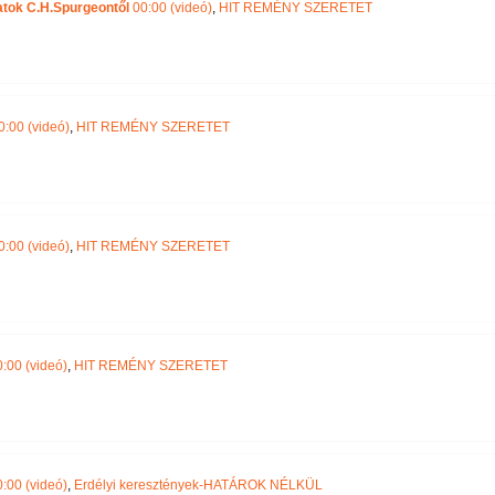
atok C.H.Spurgeontől
00:00 (videó)
,
HIT REMÉNY SZERETET
:00 (videó)
,
HIT REMÉNY SZERETET
:00 (videó)
,
HIT REMÉNY SZERETET
:00 (videó)
,
HIT REMÉNY SZERETET
:00 (videó)
,
Erdélyi keresztények-HATÁROK NÉLKÜL