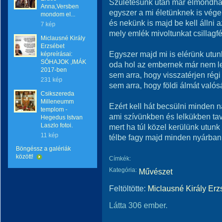
Születésünk után már elmondhat
Anna,Versben
egyszer a mi életünknek is vége
mondom el...
és nekünk is majd be kell állni 
7 kép
mely emlék mivoltunkat csillagf
Miclausné Király
Erzsébet
Egyszer majd mi is elérünk utun
képreírásai:
SÓHAJOK ,IMÁK
oda hol az embernek már nem le
2017-ben
sem arra, hogy visszatérjen régi
231 kép
sem arra, hogy földi álmát valós
Csikszereda
Milleneumm
Ezért kell hát becsülni minden n
templom -
ami szívünkben és lelkükben tav
Hegedus Istvan
Laszlo fotoi.
mert ha túl közel kerülünk utun
11 kép
télbe fagy majd minden nyárban v
Böngéssz a galériák
között!
Címkék:
Kategória:
Művészet
Feltöltötte:
Miclausné Király Erz
Látta 306 ember.