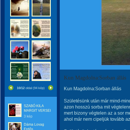
Kun Magdolna:Sorban állás
Kun Magdolna:Sorban állás
10/12
oldal (94 kép)
Születésünk után már mind-mind
SZABÓ KILA
azon hosszú sorba mit végtelenn
MARGIT VERSEI
mert bizony végtelen az a sor me
3 kép
ahol már nem cipeljük tovább az 
Dáma Lovag
Erdős