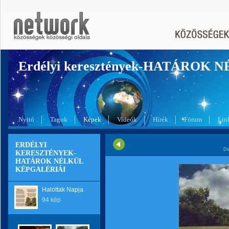
Erdélyi keresztények-HATÁROK 
Nyitó
Tagok
Képek
Videók
Hírek
Fórum
Lin
ERDÉLYI
Di
KERESZTÉNYEK-
HATÁROK NÉLKÜL
KÉPGALÉRIÁI
Halottak Napja
94 kép