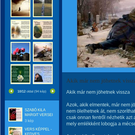
Akik már nem jöhetnek vissz
Akik már nem jöhetnek vissza
10/12
oldal (94 kép)
Azok, akik elmentek, már nem jö
SZABÓ KILA
nem ölelhetnek át, nem szorítha
MARGIT VERSEI
csak onnan fentről nézhetik azt 
3 kép
mely emlékként lobogja a mécse
VERS KÉPPEL -
KEDVES