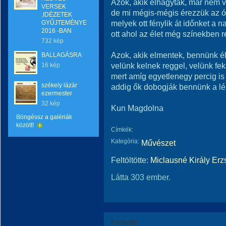
Azok, akik elhagytak, már nem 
VERSEK
de mi mégis-mégis érezzük az ó
,IDÉZETEK
melyek ott fénylik át időnket a 
GYŰJTEMÉNYE
2016 -BAN
ott ahol az élet még színekben 
732 kép
Azok, akik elmentek, bennünk é
BALLAGÁSRA
velünk kelnek reggel, velünk fe
16 kép
mert amíg egyetlenegy percig is
székely lázár
addig ők dobogják bennünk a lé
ezermester
32 kép
Kun Magdolna
Böngéssz a galériák
között!
Címkék:
Kategória:
Művészet
Feltöltötte:
Miclausné Király Erz
Látta 303 ember.
Értékeld!