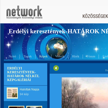
Erdélyi keresztények-HATÁROK 
Nyitó
Tagok
Képek
Videók
Hírek
Fórum
Lin
ERDÉLYI
Di
KERESZTÉNYEK-
HATÁROK NÉLKÜL
KÉPGALÉRIÁI
Halottak Napja
94 kép