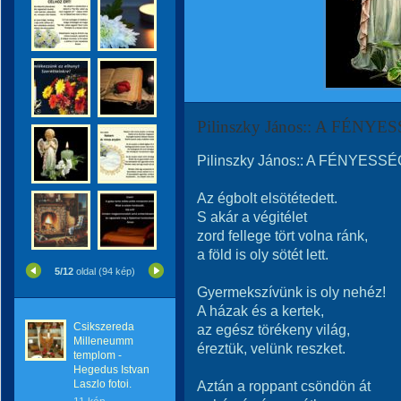
Pilinszky János:: A FÉN
Pilinszky János:: A FÉNYES
Az égbolt elsötétedett.
S akár a végitélet
zord fellege tört volna ránk,
a föld is oly sötét lett.
5/12
oldal (94 kép)
Gyermekszívünk is oly nehéz!
A házak és a kertek,
Csikszereda
az egész törékeny világ,
Milleneumm
éreztük, velünk reszket.
templom -
Hegedus Istvan
Laszlo fotoi.
Aztán a roppant csöndön át