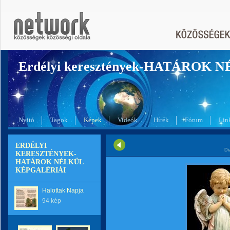
Erdélyi keresztények-HATÁROK 
Nyitó
Tagok
Képek
Videók
Hírek
Fórum
Lin
ERDÉLYI
Di
KERESZTÉNYEK-
HATÁROK NÉLKÜL
KÉPGALÉRIÁI
Halottak Napja
94 kép