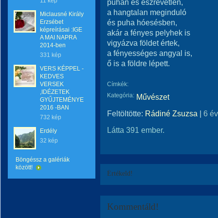
11 kép
puhán és észrevétlen,
a hangtalan meginduló
Miclausné Király
és puha hóesésben,
Erzsébet
képreírásai :IGE
akár a fényes pelyhek is
A MAI NAPRA
vigyázva földet értek,
2014-ben
a fényességes angyal is,
331 kép
ő is a földre lépett.
VERS KÉPPEL -
KEDVES
VERSEK
Címkék:
,IDÉZETEK
Kategória:
Művészet
GYŰJTEMÉNYE
2016 -BAN
Feltöltötte:
Rádiné Zsuzsa
|
6 é
732 kép
Látta 391 ember.
Erdély
32 kép
Böngéssz a galériák
között!
Értékeld!
Kommentáld!