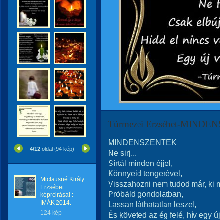
Túrmezei Erzsébet-MIND
MINDENSZENTEK
4/12
oldal (94 kép)
Ne sirj...
Sírtál minden éjjel,
Könnyeid tengerével,
Miclausné Király
Visszahozni nem tudod már, ki m
Erzsébet
Próbáld gondolatban,
képreirásai :
IMÁK 2014.
Lassan láthatatlan leszel,
124 kép
És követed az ég felé, hív egy új