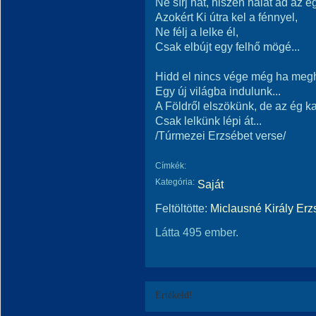
Ne sírj hát, hiszen hálát ad az é
Azokért Ki útra kel a fénnyel,
Ne félj a lelke él,
Csak elbújt egy felhő mögé...
Hidd el nincs vége még ha meg
Egy új világba indulunk...
A Földről elszökünk, de az ég ka
Csak lelkünk lépi át...
/Túrmezei Erzsébet verse/
Címkék:
Kategória:
Saját
Feltöltötte:
Miclausné Király Erz
Látta 495 ember.
Értékeld!