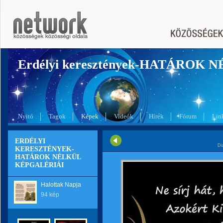
Erdélyi keresztények-HATÁROK 
Nyitó
Tagok
Képek
Videók
Hírek
Fórum
Lin
ERDÉLYI
Di
KERESZTÉNYEK-
HATÁROK NÉLKÜL
KÉPGALÉRIÁI
Halottak Napja
94 kép