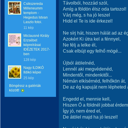
Távolból, hozzád szól,
Csikszereda
Milleneumm
Amíg a földön élsz oda tartozol!
templom -
Várj még, s ha jó leszel
Hegedus Istvan
Hidd el Te is ide érkezel!
Laszlo fotoi.
11 kép
Ne sírj hát, hiszen hálát ad az é
Miclausné Király
Azokért Ki útra kel a fénnyel,
Erzsébet
Ne félj a lelke él,
képreírásai
IDÉZETEK 2017-
Csak elbújt egy felhő mögé...
ben
128 kép
Újból átölelnéd,
Nagy ILDIKÓ
Lennél aki megvédenéd,
Ildikó képei
Mindentől, mindenkitől...
25 kép
Némán elkísérnéd, felhőkön át,
Böngéssz a galériák
De az ég kapuját nem lépheted á
között!
Engedd el, mennie kell,
Hiszen Ő a földnél jobbat érdem
Így jó, nem éred el,
De átölel majd ha jó leszel!