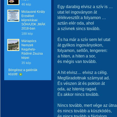
46 kép
Egy darabig elvisz a szív is …
utat lel ingoványon át
Miclausné Király
Erzsébet
lélékvesztőt a folyamon …
képreírásai:
aztán elér oda, ahol
SÓHAJOK ,IMÁK
a szívnek sincs tovább.
2018-ban
188 kép
És ha már a szív sem lel utat
Máriapócs
át gyilkos ingoványokon,
Nemzeti
Kegyhely-
folyamon, sellőn, tengeren:
Rádiné Zsuzsa
a hiten, a hiten a sor,
képei
és mégis van tovább.
35 kép
Böngéssz a galériák
A hit elvisz… elvisz a célig.
között!
Megfáradottnak szárnyat ad.
És vészen át és poklon át
oda, az Istenig ragad.
És akkor nincs tovább.
Nincs tovább, mert vége az útna
és nincs tovább a küszködés,
és nincs tovább a fájdalom.