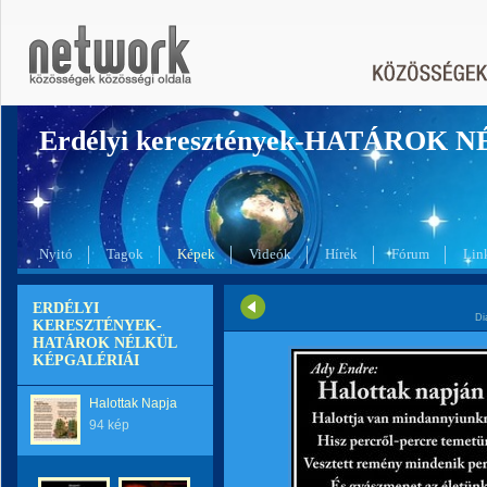
Erdélyi keresztények-HATÁROK 
Nyitó
Tagok
Képek
Videók
Hírek
Fórum
Lin
ERDÉLYI
Di
KERESZTÉNYEK-
HATÁROK NÉLKÜL
KÉPGALÉRIÁI
Halottak Napja
94 kép