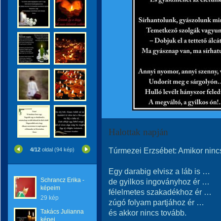
Halottak napján
Túrmezei Erzsébet: Amikor ninc
4/12
oldal (94 kép)
Egy darabig elvisz a láb is …
Schrancz Erika -
de gyilkos ingoványhoz ér …
képeim
félelmetes szakadékhoz ér …
29 kép
zúgó folyam partjához ér …
Takács Julianna
és akkor nincs tovább.
képei