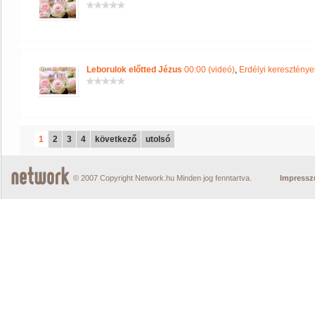
Leborulok előtted Jézus
00:00 (videó)
,
Erdélyi kereszté
1
2
3
4
következő
utolsó
© 2007 Copyright Network.hu Minden jog fenntartva.
Impress