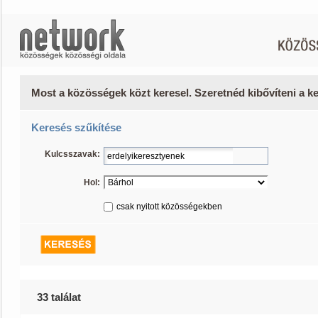
Most a közösségek közt keresel. Szeretnéd kibővíteni a 
Keresés szűkítése
Kulcsszavak:
Hol:
csak nyitott közösségekben
33 találat