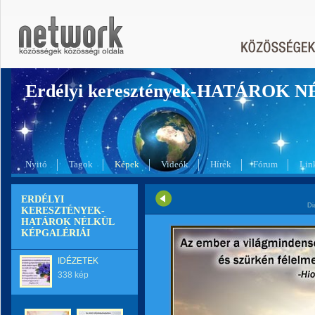
Erdélyi keresztények-HATÁROK 
Nyitó
Tagok
Képek
Videók
Hírek
Fórum
Lin
ERDÉLYI
Di
KERESZTÉNYEK-
HATÁROK NÉLKÜL
KÉPGALÉRIÁI
IDÉZETEK
338 kép