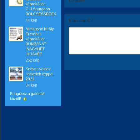
Értékeld!
képreirásai:
C.H.Spurgeon -
BÖLCSESSÉGEK
44 kép
Kommentáld!
Miclausné Király
Erzsébet
képreirásai :
BŰNBÁNAT
,NAGYHÉT
,HÚSVÉT
252 kép
Kedves versek
,idézetek képpel
2021.
84 kép
Böngéssz a galériák
között!