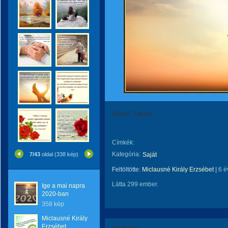
Hioszi Tatiosz
Címkék:
Kategória:
7/43
oldal (338 kép)
Saját
Feltöltötte:
Miclausné Király Erzsébet
|
6 é
Látta 299 ember.
Ige a mai napra
2020-ban
358 kép
Miclausné Király
Erzsébet