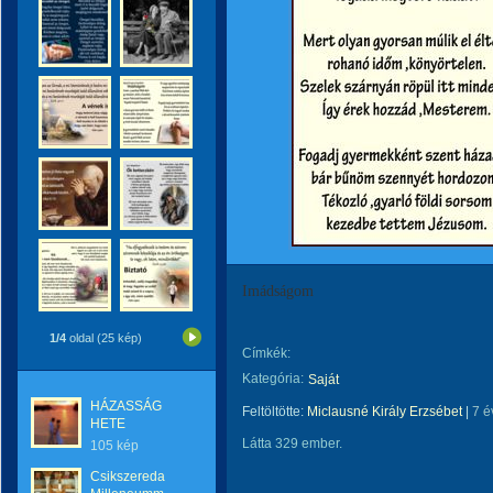
Imádságom
1/4
oldal (25 kép)
Címkék:
Kategória:
Saját
HÁZASSÁG
Feltöltötte:
Miclausné Király Erzsébet
|
7 é
HETE
Látta 329 ember.
105 kép
Csikszereda