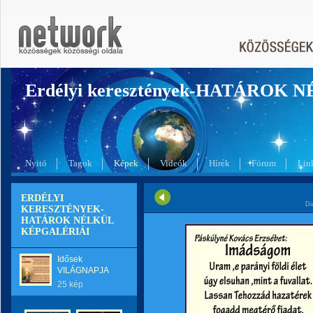
Erdélyi keresztények-HATÁROK 
Nyitó
Tagok
Képek
Videók
Hírek
Fórum
Lin
ERDÉLYI
Di
KERESZTÉNYEK-
HATÁROK NÉLKÜL
KÉPGALÉRIÁI
Idősek
VILÁGNAPJA
25 kép