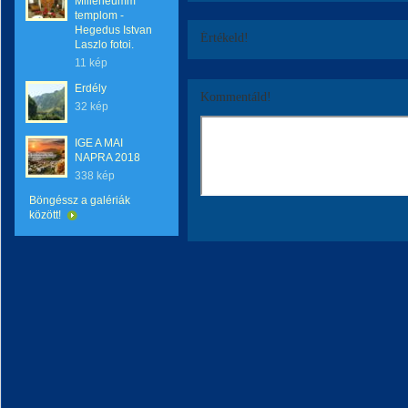
Milleneumm
templom -
Hegedus Istvan
Értékeld!
Laszlo fotoi.
11 kép
Erdély
Kommentáld!
32 kép
IGE A MAI
NAPRA 2018
338 kép
Böngéssz a galériák
között!