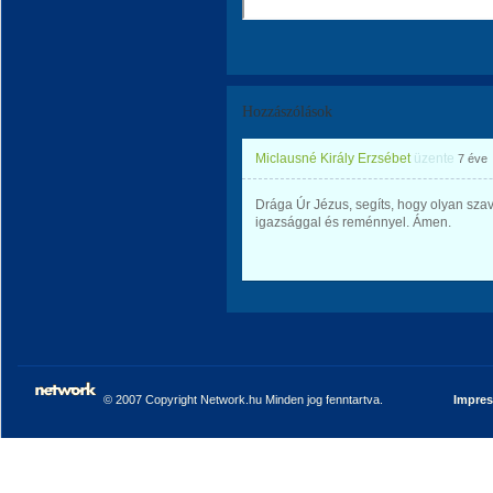
Hozzászólások
Miclausné Király Erzsébet
üzente
7 éve
Drága Úr Jézus, segíts, hogy olyan szav
igazsággal és reménnyel. Ámen.
© 2007 Copyright Network.hu Minden jog fenntartva.
Impre