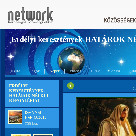
Erdélyi keresztények-HATÁROK 
Nyitó
Tagok
Képek
Videók
Hírek
Fórum
Lin
ERDÉLYI
Di
KERESZTÉNYEK-
HATÁROK NÉLKÜL
KÉPGALÉRIÁI
IGE A MAI
NAPRA 2018
338 kép