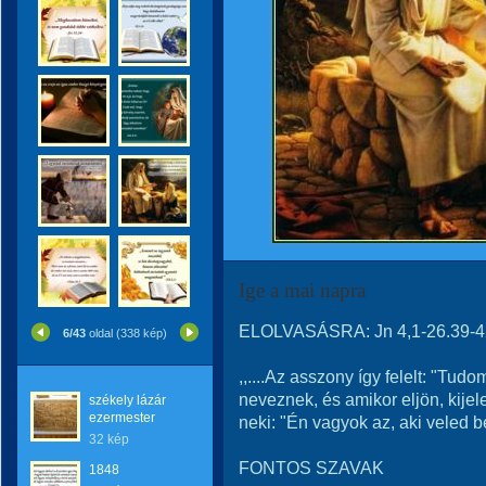
Ige a mai napra
ELOLVASÁSRA: Jn 4,1-26.39-4
6/43
oldal (338 kép)
,,....Az asszony így felelt: "Tud
neveznek, és amikor eljön, kije
székely lázár
ezermester
neki: "Én vagyok az, aki veled be
32 kép
FONTOS SZAVAK
1848