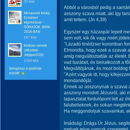
32 kép
Abból a városból pedig a samári
asszony szava miatt, aki így t
Miclausné Király
Erzsébet
amit tettem. (Jn 4,39)
képreírásai -
SÓHAJOK ,IMÁK
Egyszer egy házaspár lepett me
2016-BAN
sem volt, kik ők vagy miért jött
187 kép
"Lázadó tinédzser koromban fon
Kedves versek
Elmondta, hogy ezek a szavak a
,idézetek
,képpel2020
amíg megváltoztatták az életét.
1344 kép
vad barátait, és beiratkozott a f
Megváltójának, és most boldog 
Böngéssz a galériák
között!
"Azért vagyok itt, hogy kifejezz
mondandóját.
Ennek az asszonynak a szavai ar
asszony mondott Jézusról, aki m
tapasztalat fordulópont lett az 
falubelieknek, és sokan megtért
Ha meggondoljuk szavainkat, ak
Imádság: Drága Úr Jézus, segít
melyek telve vannak szeretettel