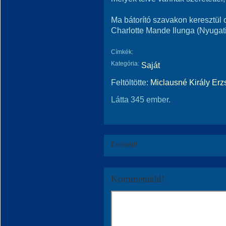
Ma bátorító szavakon keresztül 
Charlotte Mande Ilunga (Nyugati-
Címkék:
Kategória:
Saját
Feltöltötte:
Miclausné Király Erz
Látta 345 ember.
Értékeld!
Kommentáld!