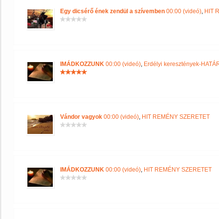
Egy dicsérő ének zendül a szívemben
00:00 (videó)
,
HIT 
IMÁDKOZZUNK
00:00 (videó)
,
Erdélyi keresztények-HA
Vándor vagyok
00:00 (videó)
,
HIT REMÉNY SZERETET
IMÁDKOZZUNK
00:00 (videó)
,
HIT REMÉNY SZERETET