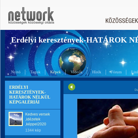
Erdélyi keresztények-HATÁROK 
Nyitó
Tagok
Képek
Videók
Hírek
Fórum
Lin
ERDÉLYI
Di
KERESZTÉNYEK-
HATÁROK NÉLKÜL
KÉPGALÉRIÁI
Kedves versek
,idézetek
,képpel2020
1344 kép