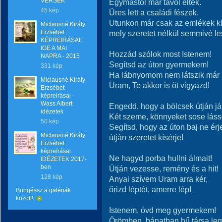
VERSEK
Egymástól már távol éltek.
45 kép
Üres lett a családi fészek.
Utunkon már csak az emlékek kí
Miclausné Király
Erzsébet
mely szeretet nélkül semmivé le
KÉPREIRÁSAI :
IGE A MAI
Hozzád szólok most Istenem!
NAPRA - 2015
Segítsd az úton gyermekem!
331 kép
Ha lábnyomom nem látszik már
Miclausné Király
Uram, Te akkor is őt vigyázd!
Erzsébet
képreirásai -
Wass Albert
Engedd, hogy a bölcsek útján já
idézetek
Két szeme, könnyeket sose láss
50 kép
Segítsd, hogy az úton baj ne érj
Miclausné Király
útján szeretet kísérje!
Erzsébet
képreírásai
Ne hagyd porba hullni álmait!
IDÉZETEK 2017-
ben
Útján vezesse, remény és a hit!
128 kép
Anyai szívem Uram arra kér,
őrizd léptét, amerre lép!
Böngéssz a galériák
között!
Istenem, óvd meg gyermekem!
Örömben, bánatban hű társa leg