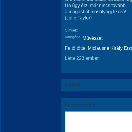
Ha úgy érzi már nincs tovább,
a magasból mosolyogj le reá!
(Jolie Taylor)
Címkék:
Kategória:
Művészet
Feltöltötte:
Miclausné Király Erz
Látta 223 ember.
Értékeld!
Kommentáld!