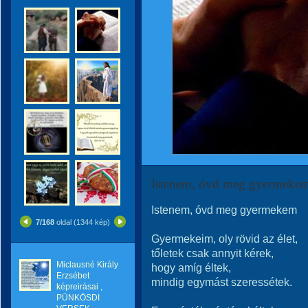
Istenem, óvd meg gyermeke
Istenem, óvd meg gyermekem
7/168
oldal (1344 kép)
Gyermekeim, oly rövid az élet,
tőletek csak annyit kérek,
Miclausné Király
hogy amíg éltek,
Erzsébet
mindig egymást szeressétek.
képreirásai ,
PÜNKÖSDI