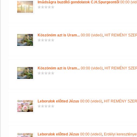
Imádságra buzdító gondolatok C.H.Spurgeontől
00:00 (vid
Köszönöm azt is Uram...
00:00 (videó)
,
HIT REMÉNY SZE
Köszönöm azt is Uram...
00:00 (videó)
,
HIT REMÉNY SZE
Leborulok előtted Jézus
00:00 (videó)
,
HIT REMÉNY SZE
Leborulok előtted Jézus
00:00 (videó)
,
Erdélyi kereszté