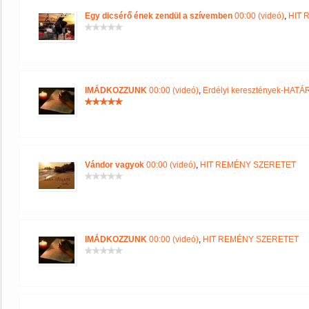
Egy dicsérő ének zendül a szívemben
00:00 (videó)
,
HIT 
IMÁDKOZZUNK
00:00 (videó)
,
Erdélyi keresztények-HA
Vándor vagyok
00:00 (videó)
,
HIT REMÉNY SZERETET
IMÁDKOZZUNK
00:00 (videó)
,
HIT REMÉNY SZERETET