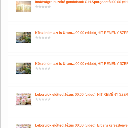
Imádságra buzdító gondolatok C.H.Spurgeontől
00:00 (vid
Köszönöm azt is Uram...
00:00 (videó)
,
HIT REMÉNY SZE
Köszönöm azt is Uram...
00:00 (videó)
,
HIT REMÉNY SZE
Leborulok előtted Jézus
00:00 (videó)
,
HIT REMÉNY SZE
Leborulok előtted Jézus
00:00 (videó)
,
Erdélyi kereszté