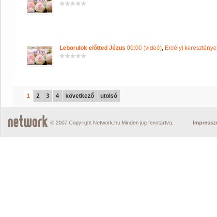
Leborulok előtted Jézus
00:00 (videó)
,
Erdélyi kereszté
1
2
3
4
következő
utolsó
© 2007 Copyright Network.hu Minden jog fenntartva.
Impress