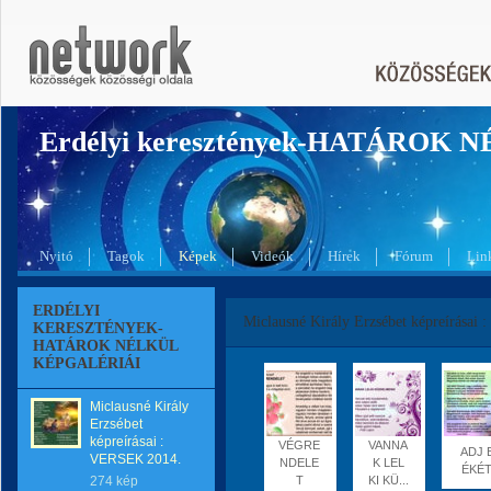
Erdélyi keresztények-HATÁROK 
Nyitó
Tagok
Képek
Videók
Hírek
Fórum
Lin
ERDÉLYI
Miclausné Király Erzsébet képreírásai
KERESZTÉNYEK-
HATÁROK NÉLKÜL
KÉPGALÉRIÁI
Miclausné Király
Erzsébet
képreírásai :
VÉGRE
VANNA
ADJ 
VERSEK 2014.
NDELE
K LEL
ÉKÉ
274 kép
T
KI KÜ...