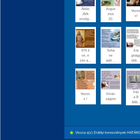
Áldás
Augus
Veze
,Bék
ztus
s!
esség...
20.
976 é
Soha
A le
ve, e
ne
gnag
zen a...
add ...
obb ..
Írás
Vezes
Kíván
a B
s !
ságom
ibliá..
Vissza a(z) Erdélyi keresztények-HATÁ