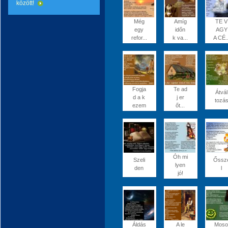
között!
Még
Amíg
TE V
egy
időn
AGY
refor...
k va...
A CÉ..
Fogja
Te ad
Átvál
d a k
j er
tozá
ezem
őt...
Óh mi
Szeli
Őssz
lyen
den
l
jó!
Áldás
A le
Moso