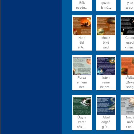
,Bék
gszeb
y az
esség...
b mű...
arco
Ne ít
Metsz
Csen
éld
ő ké
esedi
el A...
sed
k már.
Porsz
Isten
Áldá
em em
reme
,Bék
ber
ke,em...
sség
Úgy s
A bol
Ninc
zeret
dogsá
miér
nék.....
g út...
t cs..