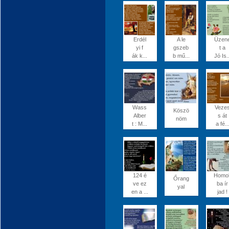
Erdél
A le
Üzen
yi f
gszeb
t a
ák k...
b mű...
Jó Is..
Wass
Veze
Köszö
Alber
s át
nöm
t : M...
a fé..
124 é
Homo
Őrang
ve ez
ba ír
yal
en a ...
jad !