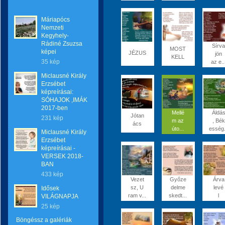
Máriapócs
Nemzeti
Kegyhely-
Rádiné Zsuzsa
Sírva
MOST
képei
JÉZUS
jön
KELL
35 kép
az e..
Miclausné Király
Erzsébet
képreírásai:
SÓHAJOK ,IMÁK
2017-ben
Mellé
Áldá
Jótan
231 kép
m az
, Bék
ács
úto...
esség.
Miclausné Király
Erzsébet
képreírásai -
VERSEK 2018-
BAN
433 kép
Vezet
Győze
Árva
sz, U
delme
levé
Idősek
ram v...
skedt...
l
VILÁGNAPJA
25 kép
Böngéssz a galériák