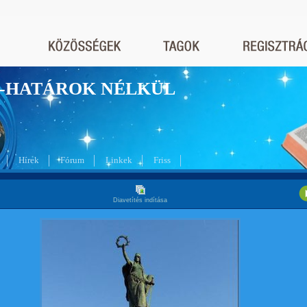
nyek-HATÁROK NÉLKÜL
Hírek
Fórum
Linkek
Friss
Diavetítés indítása