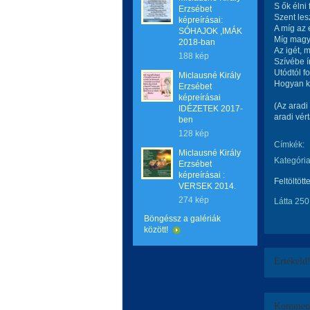
S ők élni
Erzsébet
Szent les
képreírásai:
A míg az 
SÓHAJOK ,IMÁK
Míg magy
2018-ban
Az igét, 
188 kép
Szívébe í
Utódtól fo
Miclausné Király
Hogyan ke
Erzsébet
képreírásai
(Az aradi
IDÉZETEK 2017-
aradi vér
ben
128 kép
Címkék:
Miclausné Király
Kategória
Erzsébet
képreírásai :
Feltöltött
VERSEK 2014.
274 kép
Látta 250
Böngéssz a galériák
között!
Értékeld
Komment