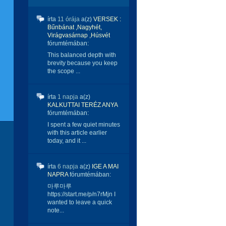
írta
11 órája
a(z)
VERSEK :
Bűnbánat ,Nagyhét,
Virágvasárnap ,Húsvét
fórumtémában:
This balanced depth with
brevity because you keep
the scope ...
írta
1 napja
a(z)
KALKUTTAI TERÉZ ANYA
fórumtémában:
I spent a few quiet minutes
with this article earlier
today, and it ...
írta
6 napja
a(z)
IGE A MAI
NAPRA
fórumtémában:
마루마루
https://start.me/p/n7rMjn I
wanted to leave a quick
note...