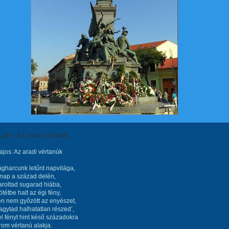
Lajos: Az aradi vértanúk
ajos: Az aradi vértanúk
gharcunk letűnt napvilága,
 nap a század delén,
roltad sugarad hiába,
tétbe halt az égi fény,
n nem győzött az enyészet,
gytad halhatatlan részed’,
 fényt hint késő századokra
rom vértanú alakja.