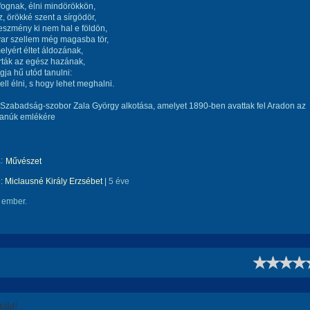
 fognak, élni mindörökkön,
z, örökké szent a sírgödör,
eszmény ki nem hal e földön,
ar szellem még magasba tör,
melyért éltet áldozának,
rták az egész hazának,
gja hű utód tanulni:
ll élni, s hogy lehet meghalni.
 Szabadság-szobor Zala György alkotása, amelyet 1890-ben avattak fel Aradon az
tanúk emlékére
:
Művészet
e:
Miclausné Király Erzsébet
|
5 éve
 ember.
!
áld!