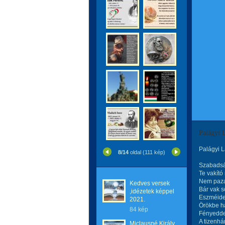
Palágyi 
Palágyi L
8/14
oldal (111 kép)
Szabadsá
Te vakító
Nem paza
Kedves versek
Bár vak sö
,idézetek képpel
Eszméide
2021.
Örökbe ha
84 kép
Fényeddel
A tizenhá
Miclausné Király