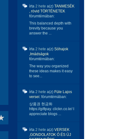
írta
2 hete
a(z)
TANMESÉK
, rövid TÖRTÉNETEK
fórumtémában:
This balanced depth with
brevity because you
answer the ...
írta
2 hete
a(z)
Sóhajok
,Imádságok
fórumtémában:
The way you organized
these ideas makes it easy
to see...
írta
2 hete
a(z)
Füle Lajos
versei:
fórumtémában:
상품권 현금화
https://giftpay. clickn.co.kr/ I
appreciate blogs ...
írta
2 hete
a(z)
VERSEK
,GONDOLATOK Ó ÉS ÚJ