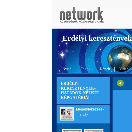
Erdélyi kereszté
Nyitó
Tagok
Képek
Videók
ERDÉLYI
KERESZTÉNYEK-
HATÁROK NÉLKÜL
KÉPGALÉRIÁI
Megemlékezések
111 kép