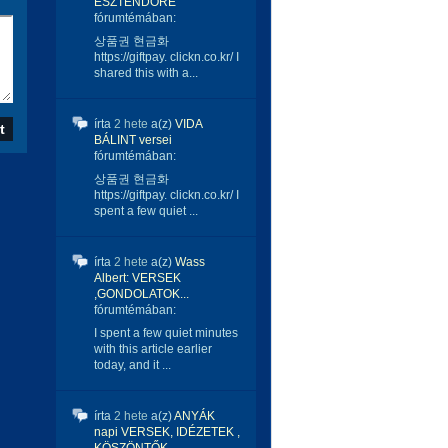
ESZTENDŐRE
fórumtémában:
상품권 현금화
https://giftpay. clickn.co.kr/ I
shared this with a...
írta
2 hete
a(z)
VIDA
BÁLINT versei
fórumtémában:
상품권 현금화
https://giftpay. clickn.co.kr/ I
spent a few quiet ...
írta
2 hete
a(z)
Wass
Albert: VERSEK
,GONDOLATOK...
fórumtémában:
I spent a few quiet minutes
with this article earlier
today, and it ...
írta
2 hete
a(z)
ANYÁK
napi VERSEK, IDÉZETEK ,