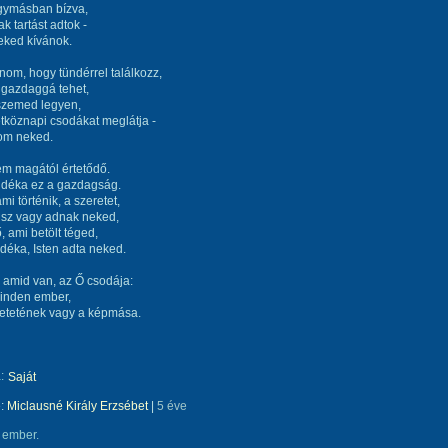
egymásban bízva,
 tartást adtok -
eked kívánok.
om, hogy tündérrel találkozz,
 gazdaggá tehet,
szemed legyen,
tköznapi csodákat meglátja -
nom neked.
m magától értetődő.
ndéka ez a gazdagság.
mi történik, a szeretet,
dsz vagy adnak neked,
, ami betölt téged,
déka, Isten adta neked.
 amid van, az Ő csodája:
minden ember,
retetének vagy a képmása.
:
Saját
e:
Miclausné Király Erzsébet
|
5 éve
 ember.