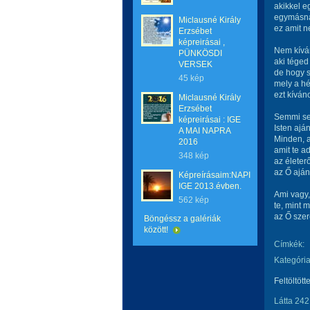
akikkel 
egymásnak
Miclausné Király
ez amit n
Erzsébet
képreirásai ,
Nem kíván
PÜNKÖSDI
aki téged
VERSEK
de hogy 
45 kép
mely a hé
ezt kívá
Miclausné Király
Erzsébet
Semmi se
képreirásai : IGE
Isten ajá
A MAI NAPRA
Minden, a
2016
amit te a
348 kép
az életerő
az Ő aján
Képreírásaim:NAPI
IGE 2013.évben.
Ami vagy,
562 kép
te, mint 
az Ő sze
Böngéssz a galériák
között!
Címkék:
Kategória
Feltöltött
Látta 242