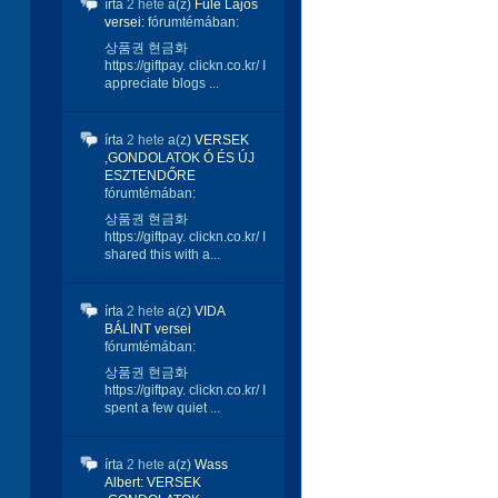
írta
2 hete
a(z)
Füle Lajos
versei:
fórumtémában:
상품권 현금화
https://giftpay. clickn.co.kr/ I
appreciate blogs ...
írta
2 hete
a(z)
VERSEK
,GONDOLATOK Ó ÉS ÚJ
ESZTENDŐRE
fórumtémában:
상품권 현금화
https://giftpay. clickn.co.kr/ I
shared this with a...
írta
2 hete
a(z)
VIDA
BÁLINT versei
fórumtémában:
상품권 현금화
https://giftpay. clickn.co.kr/ I
spent a few quiet ...
írta
2 hete
a(z)
Wass
Albert: VERSEK