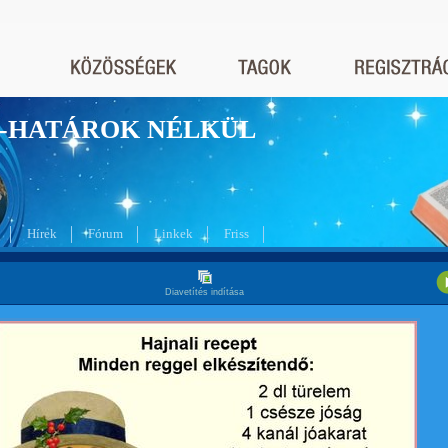
nyek-HATÁROK NÉLKÜL
Hírek
Fórum
Linkek
Friss
Diavetítés indítása