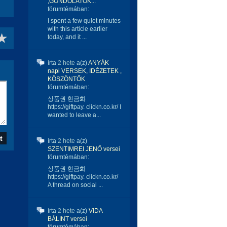
,GONDOLATOK...
fórumtémában:
I spent a few quiet minutes
with this article earlier
today, and it ...
írta
2 hete
a(z)
ANYÁK
napi VERSEK, IDÉZETEK ,
KÖSZÖNTŐK
fórumtémában:
상품권 현금화
https://giftpay. clickn.co.kr/ I
wanted to leave a...
írta
2 hete
a(z)
SZENTIMREI JENŐ versei
fórumtémában:
상품권 현금화
https://giftpay. clickn.co.kr/
A thread on social ...
írta
2 hete
a(z)
VIDA
BÁLINT versei