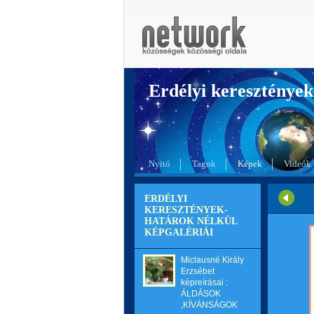
Erdélyi kereszté
Nyitó
Tagok
Képek
Videók
ERDÉLYI
KERESZTÉNYEK-
HATÁROK NÉLKÜL
KÉPGALÉRIÁI
Miclausné Király
Erzsébet
képreírásai :
ÁLDÁSOK
,KÍVÁNSÁGOK