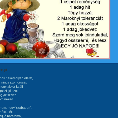
ecept
ok neked olyan életet,
 nincs szomorúság,
hogy akkor találj
aszt, jó szót,
ágyik szíved -
nom neked.
nom, hogy 'szabadon',
élkül élj,
lj jó barátokra,