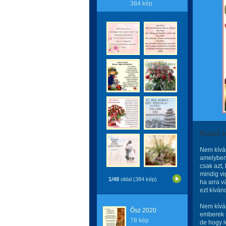
384 kép
Hajnali r
Nem kíván
amelyben
csak azt, 
mindig vig
1/48
oldal (384 kép)
ha arra v
ezt kívá
Nem kívá
Ősz 2020
emberek n
78 kép
de hogy le