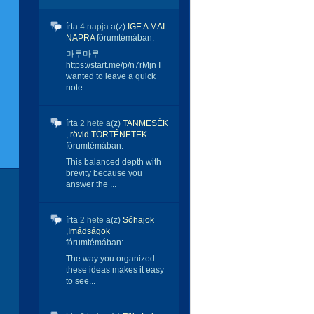
írta
4 napja
a(z)
IGE A MAI
NAPRA
fórumtémában:
마루마루
https://start.me/p/n7rMjn I
wanted to leave a quick
note...
írta
2 hete
a(z)
TANMESÉK
, rövid TÖRTÉNETEK
fórumtémában:
This balanced depth with
brevity because you
answer the ...
írta
2 hete
a(z)
Sóhajok
,Imádságok
fórumtémában:
The way you organized
these ideas makes it easy
to see...