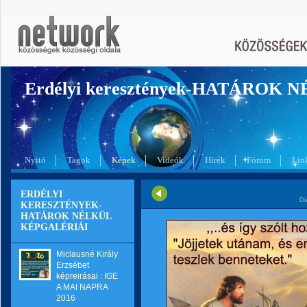
Erdélyi keresztények-HATÁROK 
Nyitó
Tagok
Képek
Videók
Hírek
Fórum
Lin
ERDÉLYI
Di
KERESZTÉNYEK-
HATÁROK NÉLKÜL
KÉPGALÉRIÁI
Miclausné Király
Erzsébet
képreirásai : IGE
A MAI NAPRA
2016