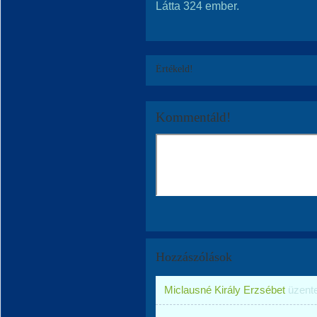
Látta 324 ember.
Értékeld!
Kommentáld!
Hozzászólások
Miclausné Király Erzsébet
üzent