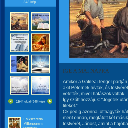
348 kép
IGE A MAI NAPRA
Amikor a Galileai-tenger partján 
akit Péternek hívtak, és testvéré
vetették, mivel halászok voltak.
Így szólt hozzájuk: "Jöjjetek u
11/44
oldal (348 kép)
titeket."
Ők pedig azonnal otthagyták háló
ment onnan, meglátott két másik 
Csikszereda
testvérét, Jánost, amint a hajób
Milleneumm