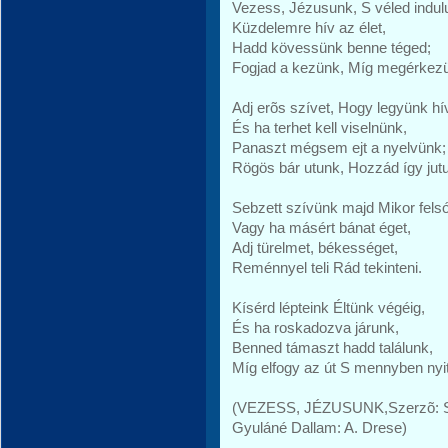
Vezess, Jézusunk, S véled indul
Küzdelemre hív az élet,
Hadd kövessünk benne téged;
Fogjad a kezünk, Míg megérkez
Adj erõs szívet, Hogy legyünk hí
És ha terhet kell viselnünk,
Panaszt mégsem ejt a nyelvünk;
Rögös bár utunk, Hozzád így jut
Sebzett szívünk majd Mikor felsó
Vagy ha másért bánat éget,
Adj türelmet, békességet,
Reménnyel teli Rád tekinteni.
Kísérd lépteink Éltünk végéig,
És ha roskadozva járunk,
Benned támaszt hadd találunk,
Míg elfogy az út S mennyben ny
(VEZESS, JÉZUSUNK,Szerzõ: Szöv
Gyuláné Dallam: A. Drese)