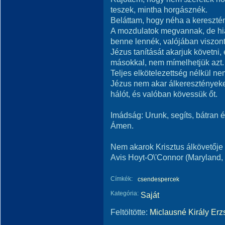
teszek, mintha horgásznék.
Beláttam, hogy néha a kereszté
A mozdulatok megvannak, de hiá
benne lennék, valójában viszon
Jézus tanítását akarjuk követni
másokkal, nem mímelhetjük azt.
Teljes elkötelezettség nélkül 
Jézus nem akar álkeresztényeket
hálót, és valóban kövessük őt.
Imádság: Urunk, segíts, bátran
Ámen.
Nem akarok Krisztus álkövetője 
Avis Hoyt-O\'Connor (Maryland
Címkék:
csendespercek
Kategória:
Saját
Feltöltötte:
Miclausné Király Erz