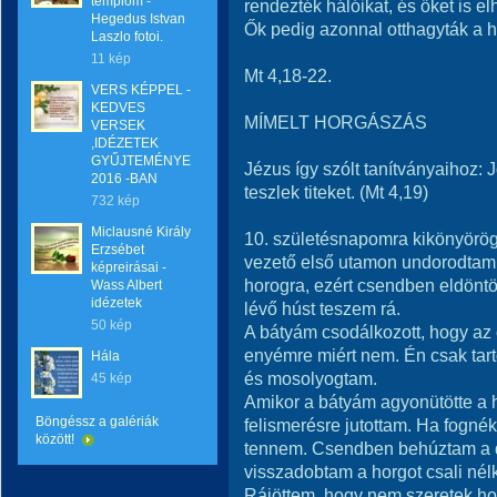
templom -
rendezték hálóikat, és őket is elh
Hegedus Istvan
Ők pedig azonnal otthagyták a ha
Laszlo fotoi.
11 kép
Mt 4,18-22.
VERS KÉPPEL -
KEDVES
MÍMELT HORGÁSZÁS
VERSEK
,IDÉZETEK
GYŰJTEMÉNYE
Jézus így szólt tanítványaihoz:
2016 -BAN
teszlek titeket. (Mt 4,19)
732 kép
Miclausné Király
10. születésnapomra kikönyörög
Erzsébet
vezető első utamon undorodtam 
képreirásai -
horogra, ezért csendben eldönt
Wass Albert
idézetek
lévő húst teszem rá.
50 kép
A bátyám csodálkozott, hogy az ő
enyémre miért nem. Én csak tart
Hála
és mosolyogtam.
45 kép
Amikor a bátyám agyonütötte a ha
Böngéssz a galériák
felismerésre jutottam. Ha fogné
között!
tennem. Csendben behúztam a da
visszadobtam a horgot csali nélk
Rájöttem, hogy nem szeretek ho