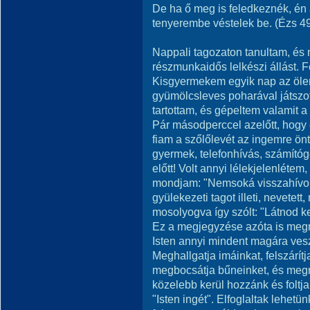
De ha ő meg is feledkeznék, én
tenyerembe véstelek be. (Ézs 4
Nappali tagozaton tanultam, és 
részmunkaidős lelkészi állást. 
Kisgyermekem egyik nap az ölemb
gyümölcsleves poharával játszo
tartottam, és gépeltem valamit 
Pár másodperccel azelőtt, hogy e
fiam a szőlőlevét az ingemre öntö
gyermek, telefonhívás, számítógé
előtt! Volt annyi lélekjelenléte
mondjam: "Nemsoká visszahívom."
gyülekezeti tagot illeti, nevetet
mosolyogva így szólt: "Látnod kel
Ez a megjegyzése azóta is me
Isten annyi mindent magára vesz
Meghallgatja imáinkat, felszárít
megbocsátja bűneinket, és megn
közelebb kerül hozzánk és foltja
"Isten ingét". Elfoglaltak lehet