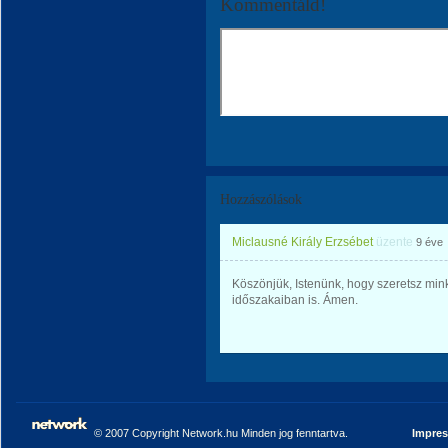
Kommentáld!
Hozzászólások
Miclausné Király Erzsébet
üzente
9 éve
Köszönjük, Istenünk, hogy szeretsz mink
időszakaiban is. Ámen.
© 2007 Copyright Network.hu Minden jog fenntartva.
Impre