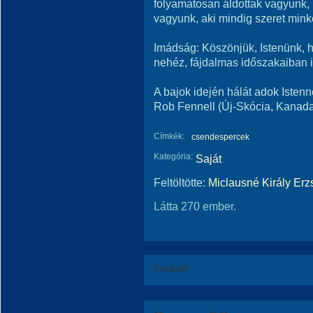
folyamatosan áldottak vagyunk, 
vagyunk, aki mindig szeret mink
Imádság: Köszönjük, Istenünk, h
nehéz, fájdalmas időszakaiban 
A bajok idején hálát adok Isten
Rob Fennell (Új-Skócia, Kanad
Címkék:
csendespercek
Kategória:
Saját
Feltöltötte:
Miclausné Király Erz
Látta 270 ember.
Értékeld!