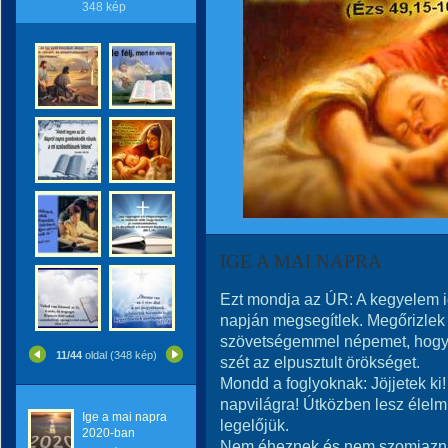
348 kép
IGE A MAI NAPRA
Ezt mondja az ÚR: A kegyelem i
napján megsegítlek. Megőrizle
szövetségemmel népemet, hogy te
11/44
oldal (348 kép)
szét az elpusztult örökséget.
Mondd a foglyoknak: Jöjjetek ki!
napvilágra! Útközben lesz élelm
Ige a mai napra
legelőjük.
2020-ban
Nem éheznek és nem szomjaznak