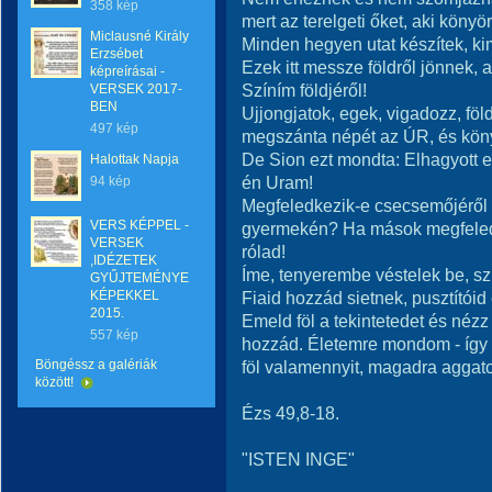
358 kép
mert az terelgeti őket, aki könyör
Miclausné Király
Minden hegyen utat készítek, k
Erzsébet
Ezek itt messze földről jönnek,
képreírásai -
Színím földjéről!
VERSEK 2017-
BEN
Ujjongjatok, egek, vigadozz, föld
497 kép
megszánta népét az ÚR, és köny
De Sion ezt mondta: Elhagyott 
Halottak Napja
én Uram!
94 kép
Megfeledkezik-e csecsemőjéről
VERS KÉPPEL -
gyermekén? Ha mások megfeled
VERSEK
rólad!
,IDÉZETEK
Íme, tenyerembe véstelek be, sz
GYŰJTEMÉNYE
KÉPEKKEL
Fiaid hozzád sietnek, pusztítóid
2015.
Emeld föl a tekintetedet és nézz
557 kép
hozzád. Életemre mondom - így 
Böngéssz a galériák
föl valamennyit, magadra aggat
között!
Ézs 49,8-18.
"ISTEN INGE"