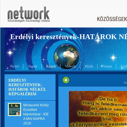
Erdélyi keresztények-HATÁROK 
Nyitó
Tagok
Képek
Videók
Hírek
Fórum
Lin
ERDÉLYI
Di
KERESZTÉNYEK-
HATÁROK NÉLKÜL
KÉPGALÉRIÁI
Miclausné Király
Erzsébet
képreirásai : IGE
A MAI NAPRA
2016