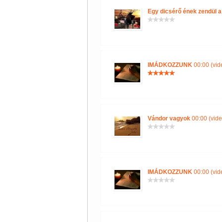
Egy dicsérő ének zendül 
IMÁDKOZZUNK
00:00 (vid
Vándor vagyok
00:00 (vide
IMÁDKOZZUNK
00:00 (vid