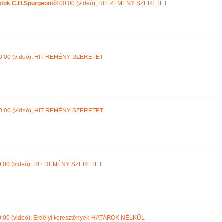
atok C.H.Spurgeontől
00:00 (videó)
,
HIT REMÉNY SZERETET
:00 (videó)
,
HIT REMÉNY SZERETET
:00 (videó)
,
HIT REMÉNY SZERETET
:00 (videó)
,
HIT REMÉNY SZERETET
:00 (videó)
,
Erdélyi keresztények-HATÁROK NÉLKÜL