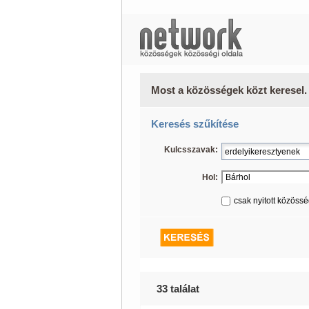
Most a közösségek közt keresel.
Keresés szűkítése
Kulcsszavak:
Hol:
csak nyitott közöss
33 találat