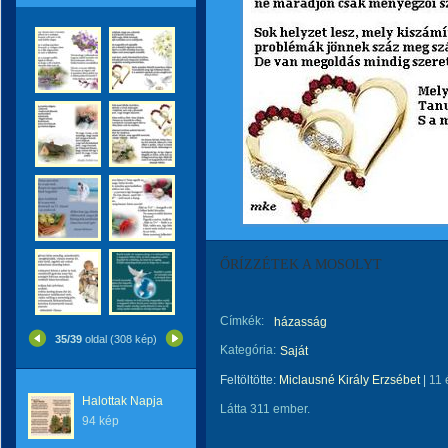
ŐRÍZZÉTEK A MOSOLYT
Címkék:
házasság
35/39
oldal (308 kép)
Kategória:
Saját
Feltöltötte:
Miclausné Király Erzsébet
|
11 
Halottak Napja
Látta 311 ember.
94 kép