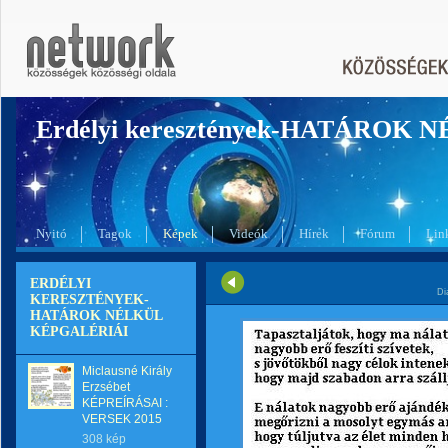
Erdélyi keresztények-HATÁROK 
Nyitó
Tagok
Képek
Videók
Hírek
Fórum
Lin
ERDÉLYI
Di
KERESZTÉNYEK-
HATÁROK NÉLKÜL
KÉPGALÉRIÁI
Miclausné Király
Erzsébet
KÉPREÍRÁSAI :
VERSEK 2015
308 kép