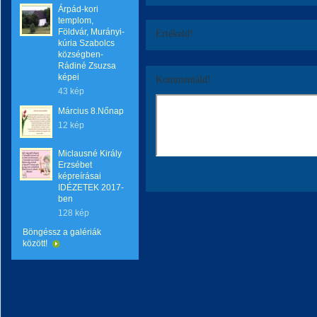
Árpád-kori
templom,
Földvár, Murányi-
Értékeld!
kúria Szabolcs
községben-
Rádiné Zsuzsa
képei
Kommentáld!
43 kép
Március 8.Nőnap
12 kép
Miclausné Király
Erzsébet
képreírásai
IDÉZETEK 2017-
ben
128 kép
Böngéssz a galériák
között!