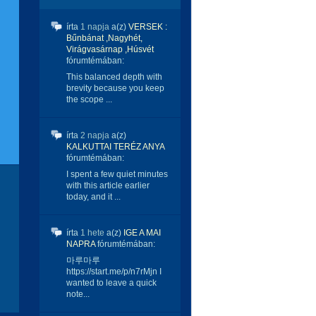
írta
1 napja
a(z)
VERSEK :
Bűnbánat ,Nagyhét,
Virágvasárnap ,Húsvét
fórumtémában:
This balanced depth with
brevity because you keep
the scope ...
írta
2 napja
a(z)
KALKUTTAI TERÉZ ANYA
fórumtémában:
I spent a few quiet minutes
with this article earlier
today, and it ...
írta
1 hete
a(z)
IGE A MAI
NAPRA
fórumtémában:
마루마루
https://start.me/p/n7rMjn I
wanted to leave a quick
note...