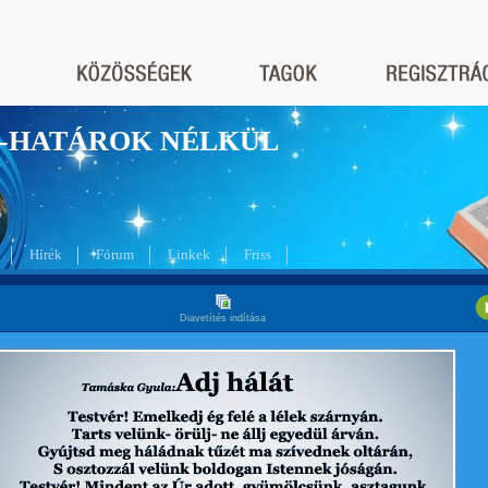
nyek-HATÁROK NÉLKÜL
Hírek
Fórum
Linkek
Friss
Diavetítés indítása