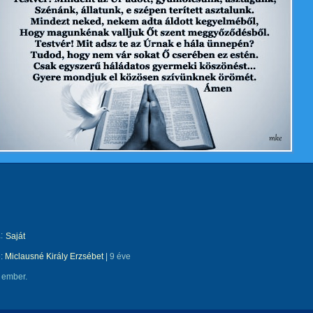
:
Saját
e:
Miclausné Király Erzsébet
|
9 éve
 ember.