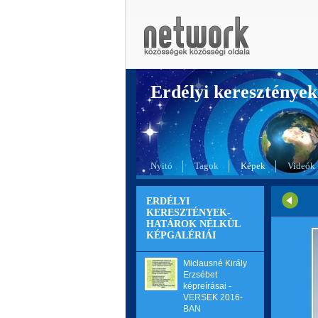
Erdélyi kereszté
Nyitó
Tagok
Képek
Videók
ERDÉLYI
KERESZTÉNYEK-
HATÁROK NÉLKÜL
KÉPGALÉRIÁI
Miclausné Király
Erzsébet
képreírásai -
VERSEK 2016-
BAN