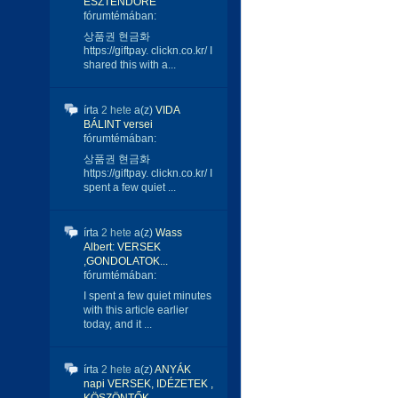
ESZTENDŐRE
fórumtémában:
상품권 현금화
https://giftpay. clickn.co.kr/ I
shared this with a...
írta
2 hete
a(z)
VIDA
BÁLINT versei
fórumtémában:
상품권 현금화
https://giftpay. clickn.co.kr/ I
spent a few quiet ...
írta
2 hete
a(z)
Wass
Albert: VERSEK
,GONDOLATOK...
fórumtémában:
I spent a few quiet minutes
with this article earlier
today, and it ...
írta
2 hete
a(z)
ANYÁK
napi VERSEK, IDÉZETEK ,