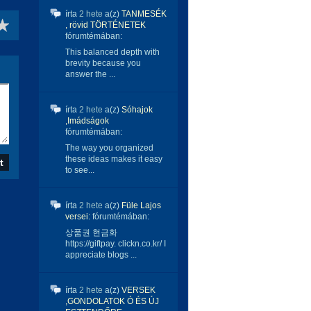
írta
2 hete
a(z)
TANMESÉK
, rövid TÖRTÉNETEK
fórumtémában:
This balanced depth with
brevity because you
answer the ...
írta
2 hete
a(z)
Sóhajok
,Imádságok
fórumtémában:
The way you organized
these ideas makes it easy
to see...
írta
2 hete
a(z)
Füle Lajos
versei:
fórumtémában:
상품권 현금화
https://giftpay. clickn.co.kr/ I
appreciate blogs ...
írta
2 hete
a(z)
VERSEK
,GONDOLATOK Ó ÉS ÚJ