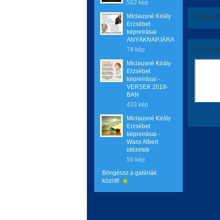
562 kép
Miclausné Király
Értékeld
Erzsébet
képreírásai
ANYÁKNAPJÁRA
Komment
78 kép
Miclausné Király
Erzsébet
képreírásai -
VERSEK 2018-
BAN
433 kép
Miclausné Király
Erzsébet
képreirásai -
Wass Albert
idézetek
50 kép
Böngéssz a galériák
között!