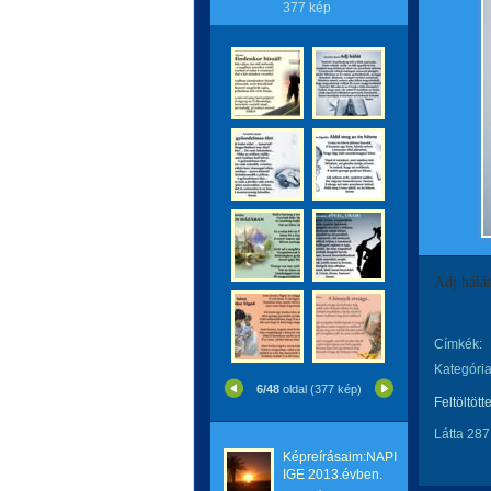
377 kép
Adj hálát
Címkék:
Kategória
6/48
oldal (377 kép)
Feltöltött
Látta 287
Képreírásaim:NAPI
IGE 2013.évben.