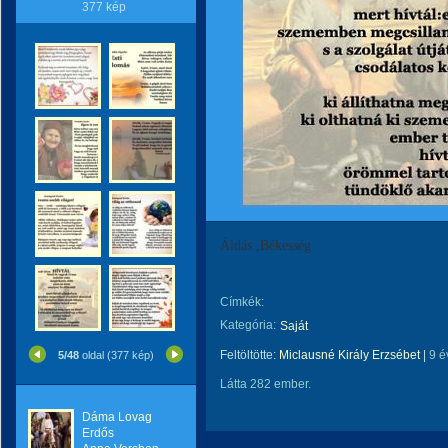
377 kép
Áldás ,Békesség
Címkék:
Kategória:
Saját
Feltöltötte:
Miclausné Király Erzsébet
|
9 é
5/48
oldal (377 kép)
Látta 282 ember.
Dáma Lovag
Erdős