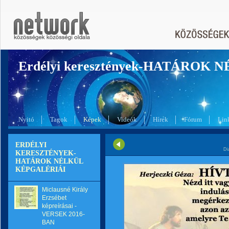
Erdélyi keresztények-HATÁROK 
Nyitó
Tagok
Képek
Videók
Hírek
Fórum
Lin
ERDÉLYI
Di
KERESZTÉNYEK-
HATÁROK NÉLKÜL
KÉPGALÉRIÁI
Miclausné Király
Erzsébet
képreírásai -
VERSEK 2016-
BAN