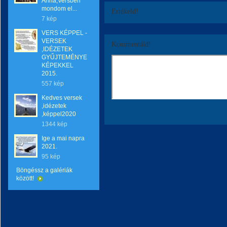
Anna,Versben
mondom el...
Értékeld!
7 kép
VERS KÉPPEL -
VERSEK
Kommentáld!
,IDÉZETEK
GYŰJTEMÉNYE
KÉPEKKEL
2015.
557 kép
Kedves versek
,idézetek
,képpel2020
1344 kép
Ige a mai napra
2021.
95 kép
Böngéssz a galériák
között!