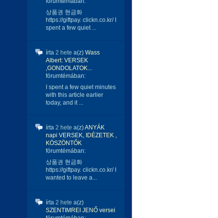
fórumtémában:
상품권 현금화
https://giftpay. clickn.co.kr/ I
spent a few quiet ...
írta
2 hete
a(z)
Wass
Albert: VERSEK
,GONDOLATOK...
fórumtémában:
I spent a few quiet minutes
with this article earlier
today, and it ...
írta
2 hete
a(z)
ANYÁK
napi VERSEK, IDÉZETEK ,
KÖSZÖNTŐK
fórumtémában:
상품권 현금화
https://giftpay. clickn.co.kr/ I
wanted to leave a...
írta
2 hete
a(z)
SZENTIMREI JENŐ versei