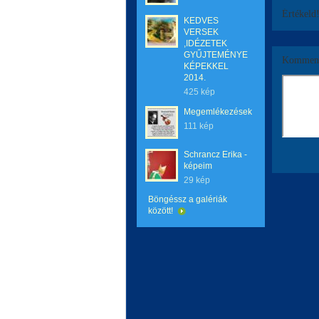
Értékeld
KEDVES
VERSEK
,IDÉZETEK
GYŰJTEMÉNYE
Komment
KÉPEKKEL
2014.
425 kép
Megemlékezések
111 kép
Schrancz Erika -
képeim
29 kép
Böngéssz a galériák
között!