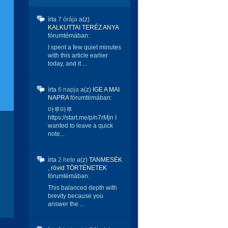
írta
7 órája
a(z)
KALKUTTAI TERÉZ ANYA
fórumtémában:
I spent a few quiet minutes
with this article earlier
today, and it ...
írta
6 napja
a(z)
IGE A MAI
NAPRA
fórumtémában:
마루마루
https://start.me/p/n7rMjn I
wanted to leave a quick
note...
írta
2 hete
a(z)
TANMESÉK
, rövid TÖRTÉNETEK
fórumtémában:
This balanced depth with
brevity because you
answer the ...