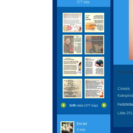
377 kép
Ez a vilá
Címkék:
Kategória
Feltöltött
5/48
oldal (377 kép)
Látta 251
Eni-tol
4 kép