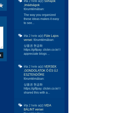
írta
2 hete
a(z)
Sóhajok
,Imádságok
fórumtémában:
The way you organized
these ideas makes it easy
to see...
írta
2 hete
a(z)
Füle Lajos
versei:
fórumtémában:
상품권 현금화
https://giftpay. clickn.co.kr/ I
appreciate blogs ...
írta
2 hete
a(z)
VERSEK
,GONDOLATOK Ó ÉS ÚJ
ESZTENDŐRE
fórumtémában:
상품권 현금화
https://giftpay. clickn.co.kr/ I
shared this with a...
írta
2 hete
a(z)
VIDA
BÁLINT versei