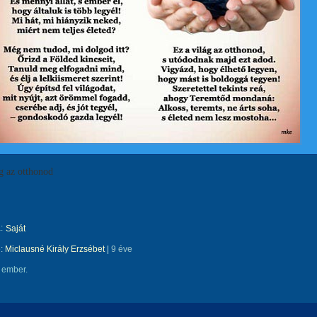
g az otthonod
:
Saját
e:
Miclausné Király Erzsébet
|
9 éve
 ember.