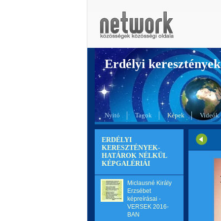
Erdélyi kereszté
Nyitó
Tagok
Képek
Videók
ERDÉLYI
KERESZTÉNYEK-
HATÁROK NÉLKÜL
KÉPGALÉRIÁI
Miclausné Király
Erzsébet
képreírásai -
VERSEK 2016-
BAN