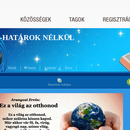
nyek-HATÁROK NÉLKÜL
Hírek
Fórum
Linkek
Friss
Diavetítés indítása