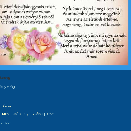
kesség
ény virág
:
Saját
e:
Miclausné Király Erzsébet
|
9 éve
 ember.