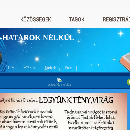
nyek-HATÁROK NÉLKÜL
Hírek
Fórum
Linkek
Friss
Diavetítés indítása