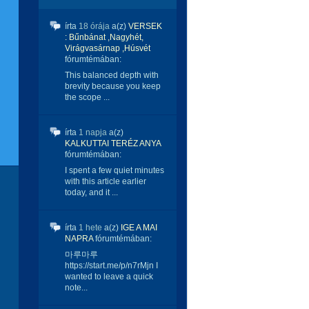
írta
18 órája
a(z)
VERSEK
: Bűnbánat ,Nagyhét,
Virágvasárnap ,Húsvét
fórumtémában:
This balanced depth with
brevity because you keep
the scope ...
írta
1 napja
a(z)
KALKUTTAI TERÉZ ANYA
fórumtémában:
I spent a few quiet minutes
with this article earlier
today, and it ...
írta
1 hete
a(z)
IGE A MAI
NAPRA
fórumtémában:
마루마루
https://start.me/p/n7rMjn I
wanted to leave a quick
note...