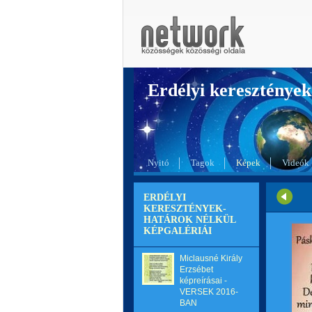
Erdélyi kereszté
Nyitó
Tagok
Képek
Videók
ERDÉLYI
KERESZTÉNYEK-
HATÁROK NÉLKÜL
KÉPGALÉRIÁI
Miclausné Király
Erzsébet
képreírásai -
VERSEK 2016-
BAN