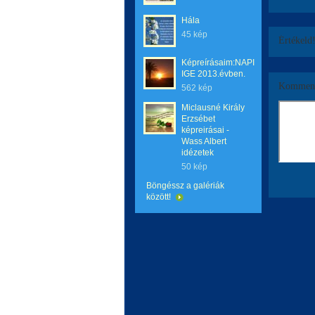
Hála
45 kép
Értékeld
Képreírásaim:NAPI
IGE 2013.évben.
Komment
562 kép
Miclausné Király
Erzsébet
képreirásai -
Wass Albert
idézetek
50 kép
Böngéssz a galériák
között!