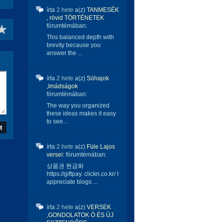
írta
2 hete
a(z)
TANMESÉK
, rövid TÖRTÉNETEK
fórumtémában:
This balanced depth with
brevity because you
answer the ...
írta
2 hete
a(z)
Sóhajok
,Imádságok
fórumtémában:
The way you organized
these ideas makes it easy
to see...
írta
2 hete
a(z)
Füle Lajos
versei:
fórumtémában:
상품권 현금화
https://giftpay. clickn.co.kr/ I
appreciate blogs ...
írta
2 hete
a(z)
VERSEK
,GONDOLATOK Ó ÉS ÚJ