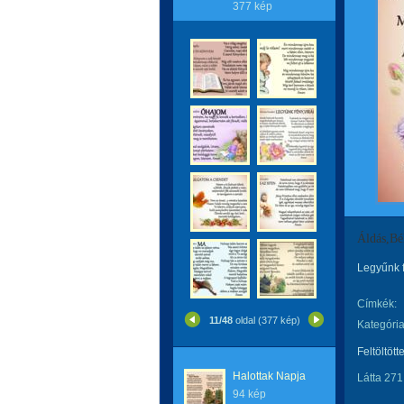
377 kép
Áldás,Bé
Legyűnk f
Címkék:
11/48
oldal (377 kép)
Kategória
Feltöltött
Halottak Napja
Látta 271
94 kép