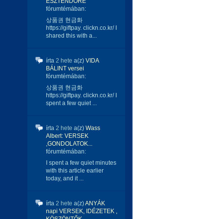
ESZTENDŐRE
fórumtémában:
상품권 현금화
https://giftpay. clickn.co.kr/ I
shared this with a...
írta
2 hete
a(z)
VIDA
BÁLINT versei
fórumtémában:
상품권 현금화
https://giftpay. clickn.co.kr/ I
spent a few quiet ...
írta
2 hete
a(z)
Wass
Albert: VERSEK
,GONDOLATOK...
fórumtémában:
I spent a few quiet minutes
with this article earlier
today, and it ...
írta
2 hete
a(z)
ANYÁK
napi VERSEK, IDÉZETEK ,