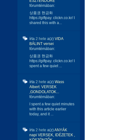
ESZTENDŐRE
fórumtémában:
상품권 현금화
https://giftpay. clickn.co.kr/ I
shared this with a...
írta
2 hete
a(z)
VIDA
BÁLINT versei
fórumtémában:
상품권 현금화
https://giftpay. clickn.co.kr/ I
spent a few quiet ...
írta
2 hete
a(z)
Wass
Albert: VERSEK
,GONDOLATOK...
fórumtémában:
I spent a few quiet minutes
with this article earlier
today, and it ...
írta
2 hete
a(z)
ANYÁK
napi VERSEK, IDÉZETEK ,