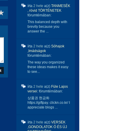
írta
2 hete
a(z)
TANMESÉK
, rövid TÖRTÉNETEK
fórumtémában:
This balanced depth with
brevity because you
answer the ...
írta
2 hete
a(z)
Sóhajok
,Imádságok
fórumtémában:
The way you organized
these ideas makes it easy
to see...
írta
2 hete
a(z)
Füle Lajos
versei:
fórumtémában:
상품권 현금화
https://giftpay. clickn.co.kr/ I
appreciate blogs ...
írta
2 hete
a(z)
VERSEK
,GONDOLATOK Ó ÉS ÚJ