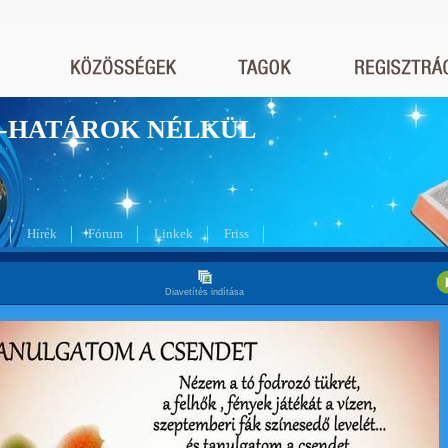
nyek-HATÁROK NÉLKÜL
Hírek
Fórum
Linkek
Friss
Diavetítés indítása