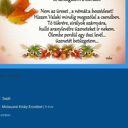
om a csendet
:
Saját
e:
Miclausné Király Erzsébet
|
9 éve
 ember.