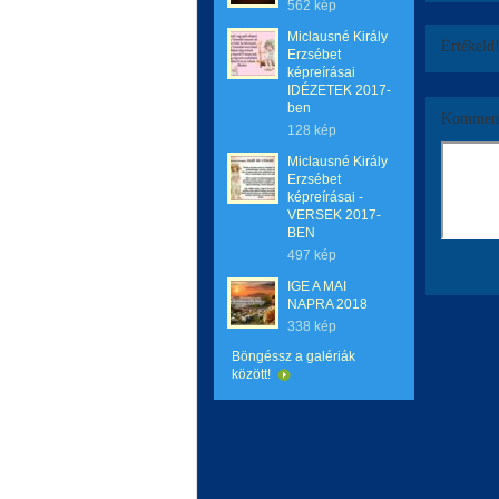
562 kép
Miclausné Király
Értékeld
Erzsébet
képreírásai
IDÉZETEK 2017-
ben
Komment
128 kép
Miclausné Király
Erzsébet
képreírásai -
VERSEK 2017-
BEN
497 kép
IGE A MAI
NAPRA 2018
338 kép
Böngéssz a galériák
között!