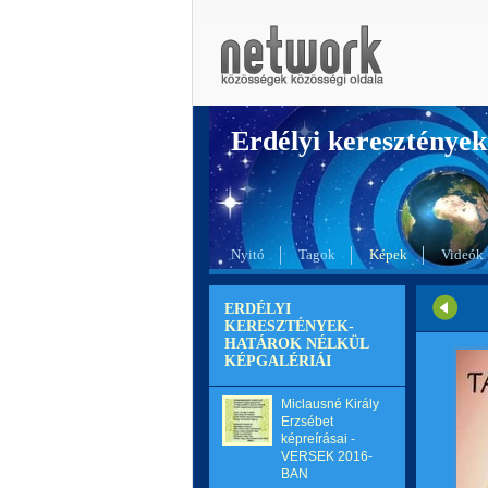
Erdélyi kereszté
Nyitó
Tagok
Képek
Videók
ERDÉLYI
KERESZTÉNYEK-
HATÁROK NÉLKÜL
KÉPGALÉRIÁI
Miclausné Király
Erzsébet
képreírásai -
VERSEK 2016-
BAN