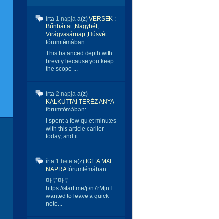
írta
1 napja
a(z)
VERSEK :
Bűnbánat ,Nagyhét,
Virágvasárnap ,Húsvét
fórumtémában:
This balanced depth with
brevity because you keep
the scope ...
írta
2 napja
a(z)
KALKUTTAI TERÉZ ANYA
fórumtémában:
I spent a few quiet minutes
with this article earlier
today, and it ...
írta
1 hete
a(z)
IGE A MAI
NAPRA
fórumtémában:
마루마루
https://start.me/p/n7rMjn I
wanted to leave a quick
note...