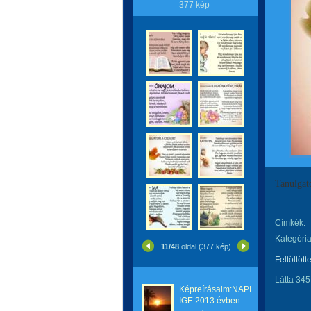
377 kép
Tanulgat
Címkék:
Kategória
11/48
oldal (377 kép)
Feltöltött
Látta 345
Képreírásaim:NAPI
IGE 2013.évben.