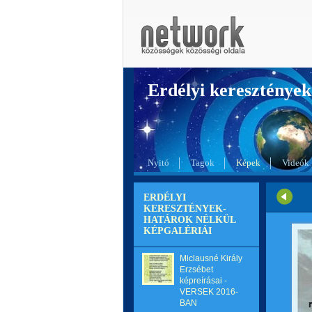
Erdélyi kereszté
Nyitó
Tagok
Képek
Videók
ERDÉLYI
KERESZTÉNYEK-
HATÁROK NÉLKÜL
KÉPGALÉRIÁI
Miclausné Király
Erzsébet
képreírásai -
VERSEK 2016-
BAN