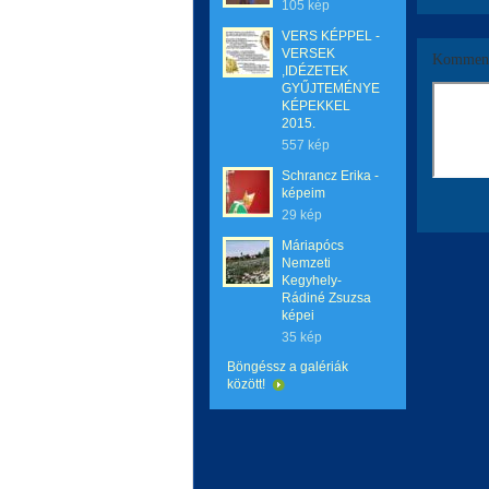
105 kép
VERS KÉPPEL -
VERSEK
Komment
,IDÉZETEK
GYŰJTEMÉNYE
KÉPEKKEL
2015.
557 kép
Schrancz Erika -
képeim
29 kép
Máriapócs
Nemzeti
Kegyhely-
Rádiné Zsuzsa
képei
35 kép
Böngéssz a galériák
között!