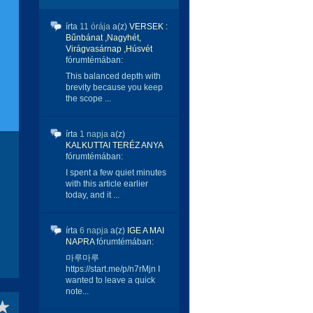
írta
11 órája
a(z)
VERSEK :
Bűnbánat ,Nagyhét,
Virágvasárnap ,Húsvét
fórumtémában:
This balanced depth with
brevity because you keep
the scope ...
írta
1 napja
a(z)
KALKUTTAI TERÉZ ANYA
fórumtémában:
I spent a few quiet minutes
with this article earlier
today, and it ...
írta
6 napja
a(z)
IGE A MAI
NAPRA
fórumtémában:
마루마루
https://start.me/p/n7rMjn I
wanted to leave a quick
note...