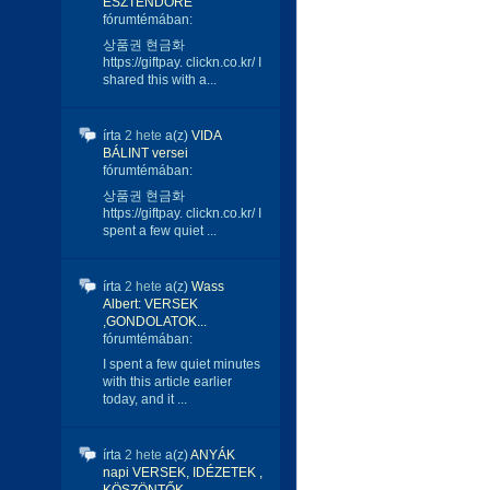
ESZTENDŐRE
fórumtémában:
상품권 현금화
https://giftpay. clickn.co.kr/ I
shared this with a...
írta
2 hete
a(z)
VIDA
BÁLINT versei
fórumtémában:
상품권 현금화
https://giftpay. clickn.co.kr/ I
spent a few quiet ...
írta
2 hete
a(z)
Wass
Albert: VERSEK
,GONDOLATOK...
fórumtémában:
I spent a few quiet minutes
with this article earlier
today, and it ...
írta
2 hete
a(z)
ANYÁK
napi VERSEK, IDÉZETEK ,