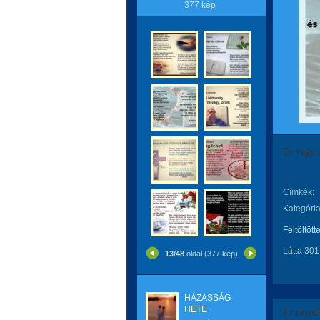
377 kép
Te vagy 
Címkék:
Kategória
Feltöltött
Látta 301
13/48
oldal (377 kép)
HÁZASSÁG
HETE
Értékeld