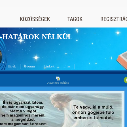
nyek-HATÁROK NÉLKÜL
Hírek
Fórum
Linkek
Friss
Diavetítés indítása