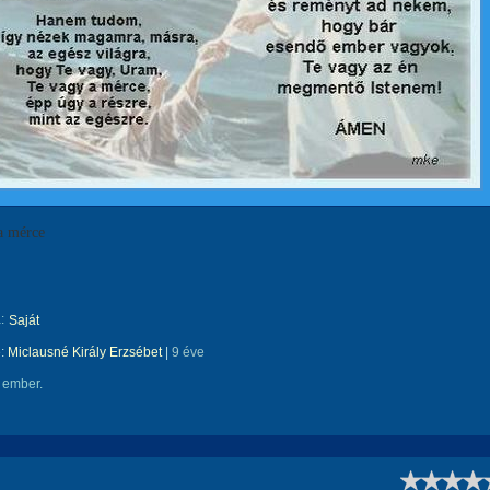
a mérce
:
Saját
e:
Miclausné Király Erzsébet
|
9 éve
 ember.
!