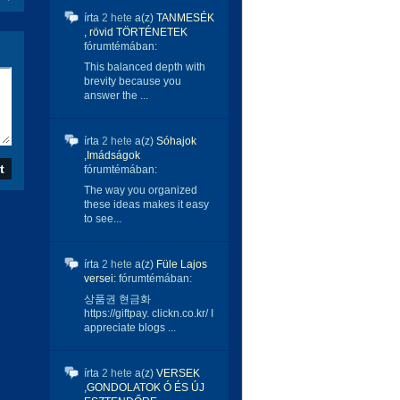
írta
2 hete
a(z)
TANMESÉK
, rövid TÖRTÉNETEK
fórumtémában:
This balanced depth with
brevity because you
answer the ...
írta
2 hete
a(z)
Sóhajok
,Imádságok
fórumtémában:
The way you organized
these ideas makes it easy
to see...
írta
2 hete
a(z)
Füle Lajos
versei:
fórumtémában:
상품권 현금화
https://giftpay. clickn.co.kr/ I
appreciate blogs ...
írta
2 hete
a(z)
VERSEK
,GONDOLATOK Ó ÉS ÚJ